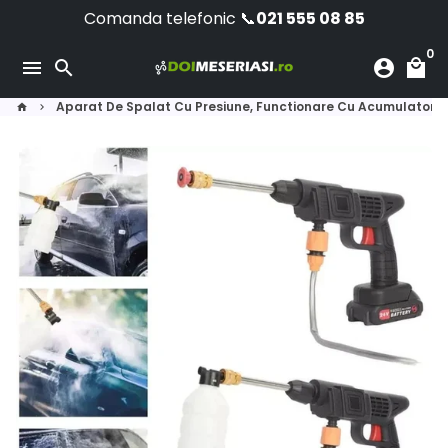
Skip
Comanda telefonic 📞
021 555 08 85
to
0
content
menu
search
account_circle
local_mall
Aparat De Spalat Cu Presiune, Functionare Cu Acumulator 
home
keyboard_arrow_right