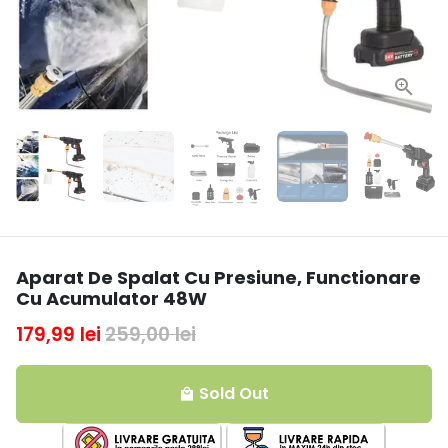
Aparat De Spalat Cu Presiune, Functionare
Cu Acumulator 48W
179,99 lei
259,00 lei
Sold Out
local_mall