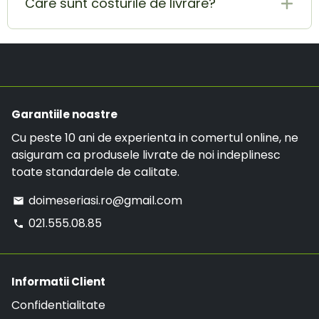
Care sunt costurile de livrare?
contacteaza-ne pe adresa de E-mail
in considerare.
doimeseriasi.ro@gmail.com sau la numarul de
Costul de livrare este de 19.99 RON, insa daca ai
telefon:
021.555.08.85
.
o comanda mai mare de 299 RON, comanda va
avea LIVRARE GRATUITA.
Garantiile noastre
Cu peste 10 ani de experienta in comertul online, ne
asiguram ca produsele livrate de noi indeplinesc
toate standardele de calitate.
doimeseriasi.ro@gmail.com
email
021.555.08.85
phone
Informatii Client
Confidentialitate