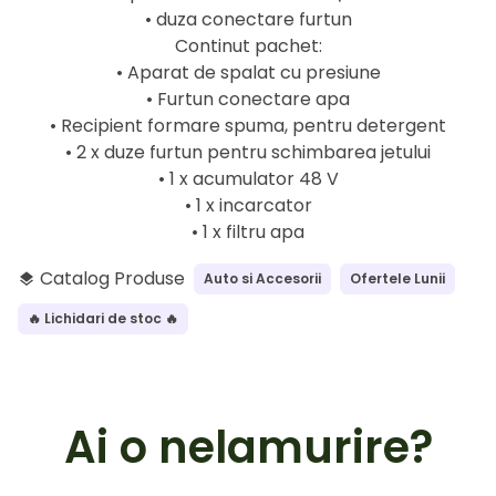
• duza conectare furtun
Continut pachet:
• Aparat de spalat cu presiune
• Furtun conectare apa
• Recipient formare spuma, pentru detergent
• 2 x duze furtun pentru schimbarea jetului
• 1 x acumulator 48 V
• 1 x incarcator
• 1 x filtru apa
Catalog Produse
Auto si Accesorii
Ofertele Lunii
layers
🔥 Lichidari de stoc 🔥
Ai o nelamurire?