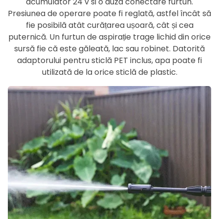
acumulator 24 v si o duza conectare furtun.
Presiunea de operare poate fi reglată, astfel încât să
fie posibilă atât curățarea ușoară, cât și cea
puternică. Un furtun de aspirație trage lichid din orice
sursă fie că este găleată, lac sau robinet. Datorită
adaptorului pentru sticlă PET inclus, apa poate fi
utilizată de la orice sticlă de plastic.