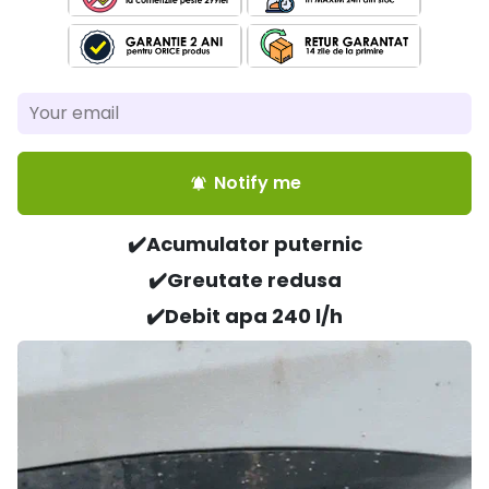
Notify me
notifications_active
✔️Acumulator puternic
✔️Greutate redusa
✔️D
ebit apa 240 l/h