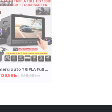
LD OUT
Camera auto TRIPLA Full HD cu monitor de 4 INCH pentru bord si unghi larg de filmare de 170 grade + card 64 gb CADOU (Copy)
139,99 lei
249,99 lei