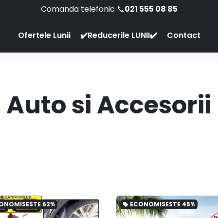
Comanda telefonic 📞
021 555 08 85
Ofertele Lunii
✔️Reducerile LUNII✔️
Contact
Auto si Accesorii
ONOMISESTE
62%
ECONOMISESTE
45%
local_offer