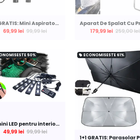
1+1 GRATIS: Mini Aspirator Portabil Pentru Masina, Cu Alimentare La USB + 3 Capete De Aspirare Diferite
69,99 lei
99,99 lei
179,99 lei
259,00 lei
ONOMISESTE
50%
ECONOMISESTE
61%
local_offer
Lumini LED pentru interiorul auto DiscoDots
49,99 lei
99,99 lei