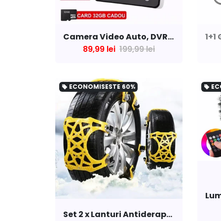
Camera Video Auto, DVR, Full HD 1080p, Ecran 2.4 inch + Card 64 GB CADOU
89,99 lei
199,99 lei
ECONOMISESTE
60%
EC
local_offer
local_offer
Set 2 x Lanturi Antiderapante Pentru Zapada