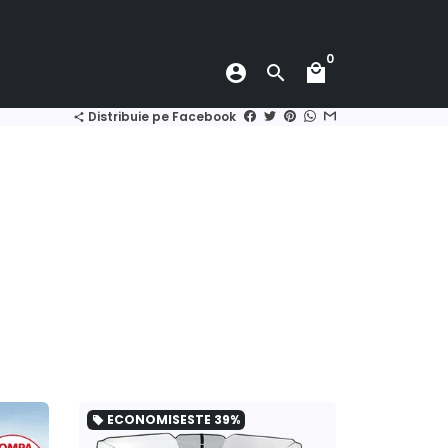
0
account_circle
search
local_mall
Distribuie pe Facebook
share
ECONOMISESTE
39%
local_offer