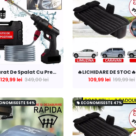
Aparat De Spalat Cu Presiune cu 2 ACUMULATORI de 48V
129,99 lei
349,00 lei
109,99 lei
199,99 lei
ONOMISESTE
54%
ECONOMISESTE
47%
local_offer