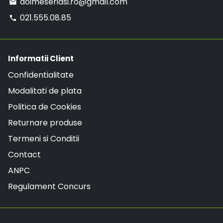
doimeseriasi.ro@gmail.com
email
021.555.08.85
phone
Informatii Client
Confidentialitate
Modalitati de plata
Politica de Cookies
Returnare produse
Termeni si Conditii
Contact
ANPC
Regulament Concurs