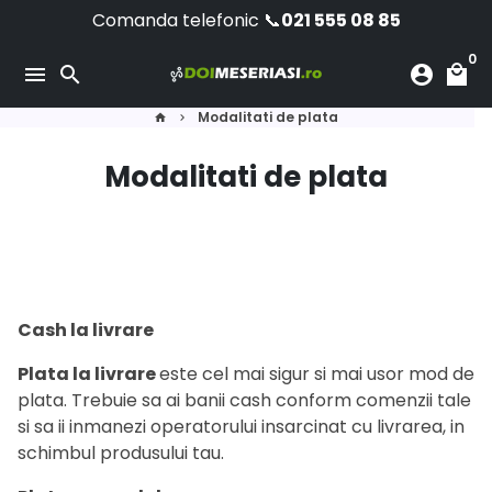
Skip
Comanda telefonic 📞
021 555 08 85
to
0
content
menu
search
account_circle
local_mall
Modalitati de plata
home
keyboard_arrow_right
Modalitati de plata
Cash la livrare
Plata la livrare
este cel mai sigur si mai usor mod de
plata. Trebuie sa ai banii cash conform comenzii tale
si sa ii inmanezi operatorului insarcinat cu livrarea, in
schimbul produsului tau.