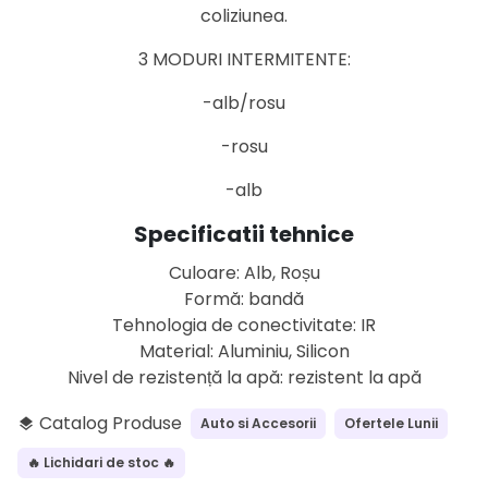
coliziunea.
3 MODURI INTERMITENTE:
-alb/rosu
-rosu
-alb
Specificatii tehnice
Culoare: Alb, Roșu
Formă: bandă
Tehnologia de conectivitate: IR
Material: Aluminiu, Silicon
Nivel de rezistență la apă: rezistent la apă
Catalog Produse
Auto si Accesorii
Ofertele Lunii
layers
🔥 Lichidari de stoc 🔥