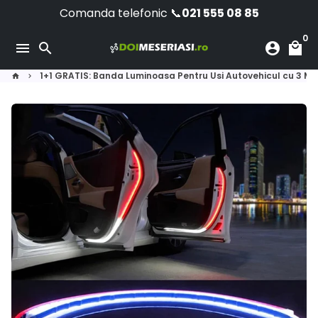
Skip
Comanda telefonic 📞
021 555 08 85
to
0
content
menu
search
account_circle
local_mall
1+1 GRATIS: Banda Luminoasa Pentru Usi Autovehicul cu 3 Mo
home
keyboard_arrow_right