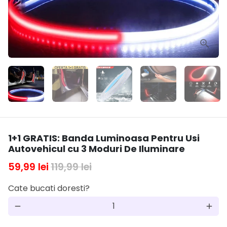
1+1 GRATIS: Banda Luminoasa Pentru Usi
Autovehicul cu 3 Moduri De Iluminare
59,99 lei
119,99 lei
Cate bucati doresti?
remove
add