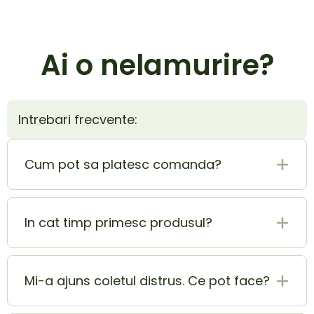
Ai o nelamurire?
Intrebari frecvente:
Cum pot sa platesc comanda?
Plata la livrare (ramburs) este cel mai sigur si
mai usor mod de plata. In acelasi timp poti
In cat timp primesc produsul?
achita si cu cardul si beneficiezi de o extra
reducere de 5% din totalul comenzii.
Produsul ajunge la tine in 1-2 zile lucratoare.
Mi-a ajuns coletul distrus. Ce pot face?