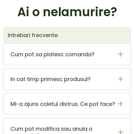
Ai o nelamurire?
Intrebari frecvente:
Cum pot sa platesc comanda?
Plata la livrare (ramburs) este cel mai sigur si
mai usor mod de plata. In acelasi timp poti
In cat timp primesc produsul?
achita si cu cardul si beneficiezi de o extra
reducere de 5% din totalul comenzii.
Produsul ajunge la tine in 1-2 zile lucratoare.
Mi-a ajuns coletul distrus. Ce pot face?
In momentul in care ai primit coletul lovit sau
deteriorat, contacteaza-ne pe adresa
Cum pot modifica sau anula o