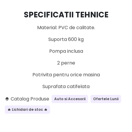
SPECIFICATII TEHNICE
Material: PVC de calitate.
Suporta 600 kg
Pompa inclusa
2 perne
Potrivita pentru orice masina
Suprafata catifelata
Catalog Produse
Auto si Accesorii
Ofertele Lunii
layers
🔥 Lichidari de stoc 🔥