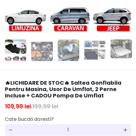
🔥LICHIDARE DE STOC🔥 Saltea Gonflabila
Pentru Masina, Usor De Umflat, 2 Perne
Incluse + CADOU Pompa De Umflat
109,99 lei
199,99 lei
Cate bucati doresti?
remove
add