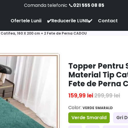
Comanda telefonic 📞
021 555 08 85
Ofertele Lunii
✔️Reducerile LUNII✔️
Contact
p Catifea, 160 X 200 cm + 2 Fete de Perna CADOU
Topper Pentru S
Material Tip Ca
Fete de Perna
159,99 lei
299,99 lei
Color:
VERDE SMARALD
Verde Smarald
Gri 