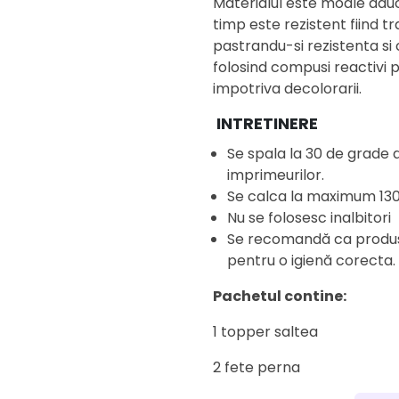
Materialul este moale aduc
timp este rezistent fiind t
pastrandu-si rezistenta si 
folosind compusi reactivi p
impotriva decolorarii.
INTRETINERE
Se spala la 30 de grade
imprimeurilor.
Se calca la maximum 13
Nu se folosesc inalbitori
Se recomandă ca produsul
pentru o igienă corecta.
Pachetul contine:
1 topper saltea
2 fete perna