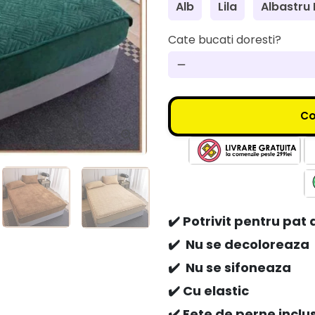
Alb
Lila
Albastru
Cate bucati doresti?
remove
Co
✔️ Potrivit pentru pat
✔️ Nu se decoloreaza
✔️ Nu se sifoneaza
✔️ Cu elastic
✔️ Fete de perne incl