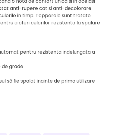
and o nota de confort unica si in acelasi
ratat anti-rupere cat si anti-decolorare
culorile in timp. Topperele sunt tratate
entru a oferi culorilor rezistenta la spalare
 automat pentru rezistenta indelungata a
0 de grade
 să fie spalat inainte de prima utilizare