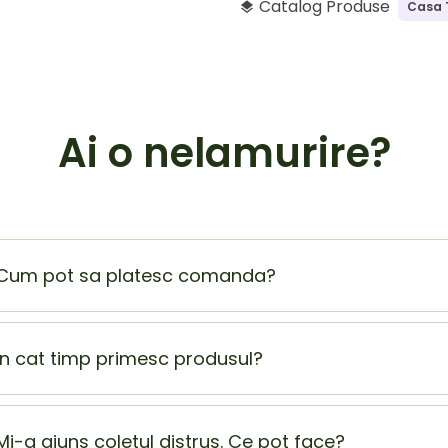
Catalog Produse
Casa 
layers
Ai o nelamurire?
Cum pot sa platesc comanda?
Plata la livrare (ramburs) este cel mai sigur si mai usor mod
beneficiezi de o extra reducere de 5% din totalul comenzii
In cat timp primesc produsul?
Produsul ajunge la tine in 1-2 zile lucratoare.
Mi-a ajuns coletul distrus. Ce pot face?