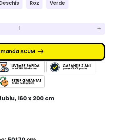
 Deschis
Roz
Verde
add
manda ACUM
 dublu, 160 x 200 cm
use: 50*70 cm