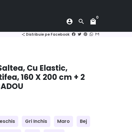
0
account_circle
search
local_mall
Distribuie pe Facebook
share
altea, Cu Elastic,
tifea, 160 X 200 cm + 2
 CADOU
Deschis
Gri Inchis
Maro
Bej