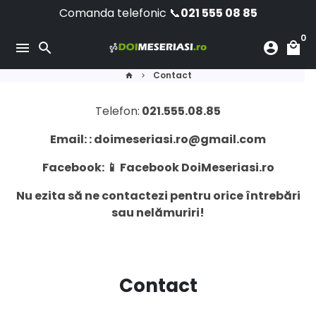
Sari
Comanda telefonic 📞
021 555 08 85
la
0
conținut
menu
search
account_circle
local_mall
Contact
home
keyboard_arrow_right
Telefon:
021.555.08.85
Email: :
doimeseriasi.ro@gmail.com
Facebook: 📱
Facebook DoiMeseriasi.ro
Nu ezita să ne contactezi pentru orice întrebări
sau nelămuriri!
Contact