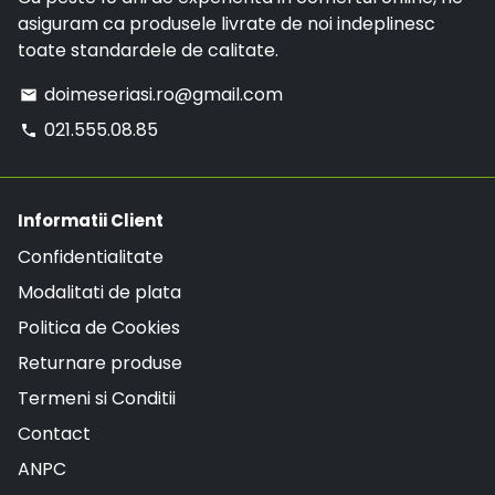
asiguram ca produsele livrate de noi indeplinesc
toate standardele de calitate.
doimeseriasi.ro@gmail.com
email
021.555.08.85
phone
Informatii Client
Confidentialitate
Modalitati de plata
Politica de Cookies
Returnare produse
Termeni si Conditii
Contact
ANPC