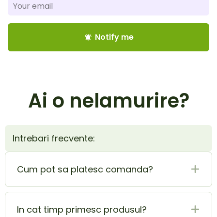
Notify me
notifications_active
Ai o nelamurire?
Intrebari frecvente:
Cum pot sa platesc comanda?
Plata la livrare (ramburs) este cel mai sigur si
mai usor mod de plata. In acelasi timp poti
In cat timp primesc produsul?