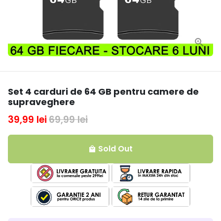
Set 4 carduri de 64 GB pentru camere de
supraveghere
39,99 lei
69,99 lei
Sold Out
local_mall