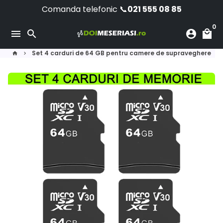
Sari
Comanda telefonic 📞
021 555 08 85
la
0
conținut
menu
search
account_circle
local_mall
Set 4 carduri de 64 GB pentru camere de supraveghere
home
keyboard_arrow_right