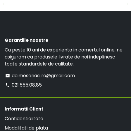
contacteaza-ne pe adresa de E-mail
in considerare.
doimeseriasi.ro@gmail.com sau la numarul de
Costul de livrare este de 19.99 RON, insa daca ai
telefon:
021.555.08.85
.
o comanda mai mare de 299 RON, comanda va
avea LIVRARE GRATUITA.
Garantiile noastre
Cu peste 10 ani de experienta in comertul online, ne
asiguram ca produsele livrate de noi indeplinesc
toate standardele de calitate.
doimeseriasi.ro@gmail.com
email
021.555.08.85
phone
Informatii Client
Confidentialitate
Modalitati de plata