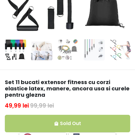
Set 11 bucati extensor fitness cu corzi
elastice latex, manere, ancora usa si curele
pentru glezna
49,99 lei
99,99 lei
Sold Out
local_mall