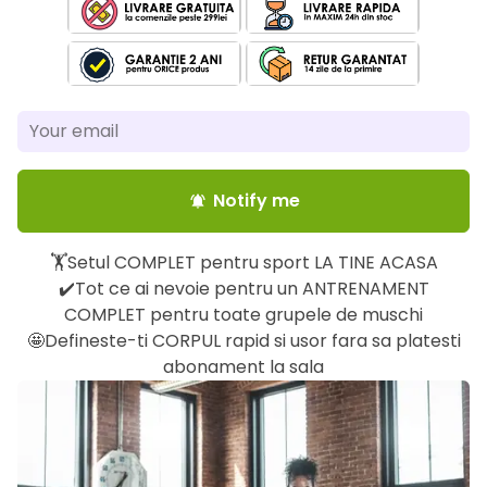
Notify me
notifications_active
🏋️Setul COMPLET pentru sport LA TINE ACASA
✔️Tot ce ai nevoie pentru un ANTRENAMENT
COMPLET pentru toate grupele de muschi
🤩Defineste-ti CORPUL rapid si usor fara sa platesti
abonament la sala