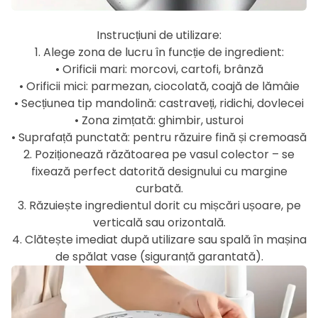
Instrucțiuni de utilizare:
1. Alege zona de lucru în funcție de ingredient:
• Orificii mari: morcovi, cartofi, brânză
• Orificii mici: parmezan, ciocolată, coajă de lămâie
• Secțiunea tip mandolină: castraveți, ridichi, dovlecei
• Zona zimțată: ghimbir, usturoi
• Suprafață punctată: pentru răzuire fină și cremoasă
2. Poziționează răzătoarea pe vasul colector – se
fixează perfect datorită designului cu margine
curbată.
3. Răzuiește ingredientul dorit cu mișcări ușoare, pe
verticală sau orizontală.
4. Clătește imediat după utilizare sau spală în mașina
de spălat vase (siguranță garantată).