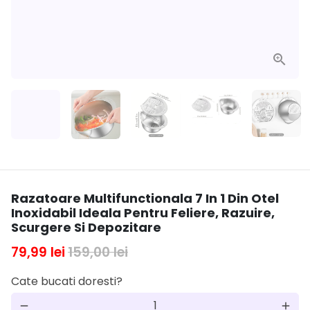
Razatoare Multifunctionala 7 In 1 Din Otel
Inoxidabil Ideala Pentru Feliere, Razuire,
Scurgere Si Depozitare
79,99 lei
159,00 lei
Cate bucati doresti?
remove
add