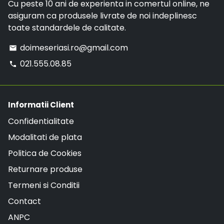
Cu peste 10 ani de experienta in comertul online, ne
asiguram ca produsele livrate de noi indeplinesc
toate standardele de calitate.
doimeseriasi.ro@gmail.com
email
021.555.08.85
phone
Informatii Client
Confidentialitate
Modalitati de plata
Politica de Cookies
Returnare produse
Termeni si Conditii
Contact
ANPC