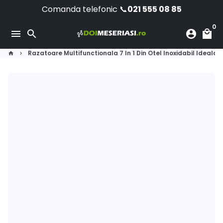
Sari
Comanda telefonic 📞
021 555 08 85
la
0
conținut
menu
search
account_circle
local_mall
Razatoare Multifunctionala 7 In 1 Din Otel Inoxidabil Ideala P
home
keyboard_arrow_right