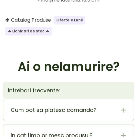
Catalog Produse
Ofertele Lunii
layers
🔥 Lichidari de stoc 🔥
Ai o nelamurire?
Intrebari frecvente:
Cum pot sa platesc comanda?
Plata la livrare (ramburs) este cel mai sigur si
mai usor mod de plata. In acelasi timp poti
In cat timp primesc produsul?