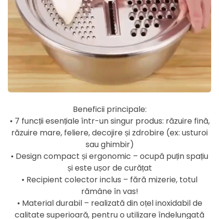
Beneficii principale:
• 7 funcții esențiale într-un singur produs: răzuire fină,
răzuire mare, feliere, decojire și zdrobire (ex: usturoi
sau ghimbir)
• Design compact și ergonomic – ocupă puțin spațiu
și este ușor de curățat
• Recipient colector inclus – fără mizerie, totul
rămâne în vas!
• Material durabil – realizată din oțel inoxidabil de
calitate superioară, pentru o utilizare îndelungată