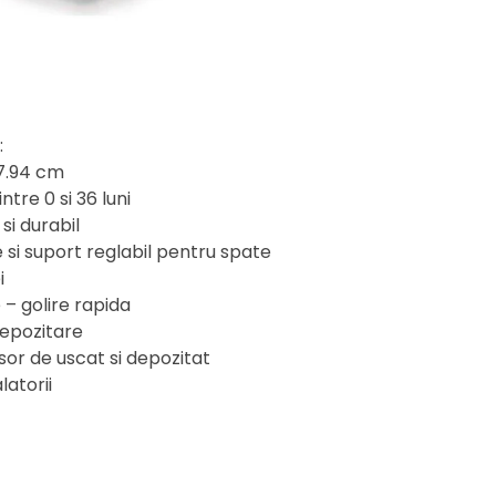
:
27.94 cm
ntre 0 si 36 luni
si durabil
 si suport reglabil pentru spate
i
 – golire rapida
depozitare
sor de uscat si depozitat
latorii