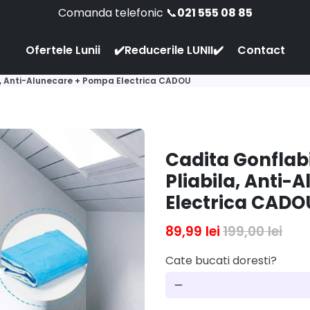
Comanda telefonic 📞
021 555 08 85
Ofertele Lunii
✔️Reducerile LUNII✔️
Contact
la, Anti-Alunecare + Pompa Electrica CADOU
Cadita Gonflabi
Pliabila, Anti
Electrica CADO
89,99 lei
199,00 lei
Cate bucati doresti?
remove