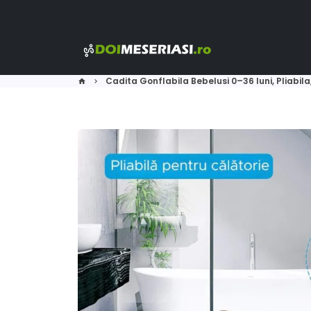
Sari
la
conținut
Cadita Gonflabila Bebelusi 0–36 luni, Pliabi
home
keyboard_arrow_right