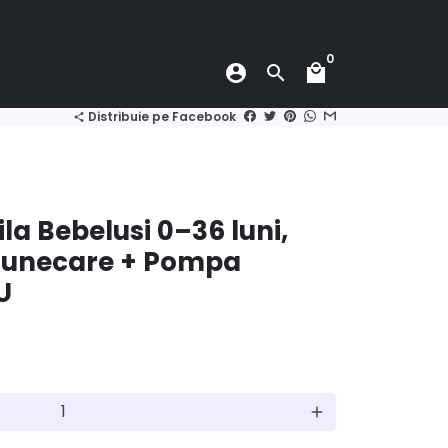
0
account_circle
search
local_mall
Distribuie pe Facebook
share
la Bebelusi 0–36 luni,
-Alunecare + Pompa
U
add