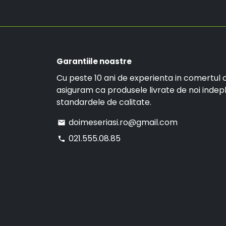
Garantiile noastre
Cu peste 10 ani de experienta in comertul o
asiguram ca produsele livrate de noi indep
standardele de calitate.
doimeseriasi.ro@gmail.com
email
021.555.08.85
phone