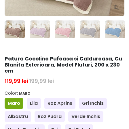
Patura Cocolino Pufoasa si Calduroasa, Cu
Blanita Exterioara, Model Fluturi, 200 x 230
cm
119,99 lei
199,99 lei
Color:
MARO
Maro
Lila
Roz Aprins
Gri Inchis
Albastru
Roz Pudra
Verde Inchis