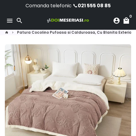
Sari
Comanda telefonic 📞
021 555 08 85
la
0
conținut
menu
search
account_circle
local_mall
Patura Cocolino Pufoasa si Calduroasa, Cu Blanita Exterioara
home
keyboard_arrow_right