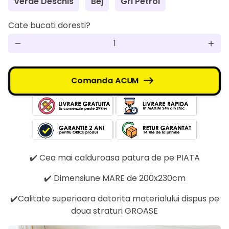
Verde Deschis
Bej
Gri Petrol
Cate bucati doresti?
remove
add
Comanda ACUM
✔️ Cea mai calduroasa patura de pe PIATA
✔️ Dimensiune MARE de 200x230cm
✔️Calitate superioara datorita materialului dispus pe
doua straturi GROASE