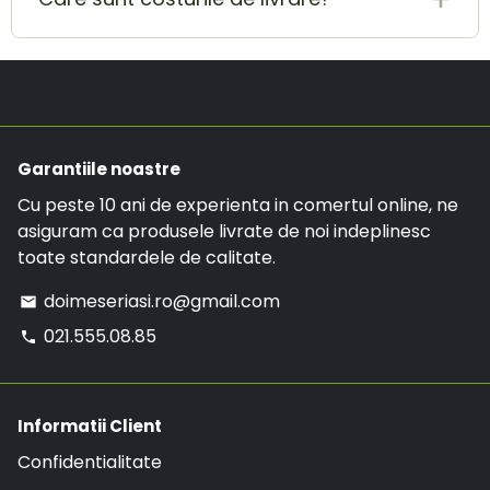
contacteaza-ne pe adresa de E-mail
in considerare.
doimeseriasi.ro@gmail.com sau la numarul de
Costul de livrare este de 19.99 RON, insa daca ai
telefon:
021.555.08.85
.
o comanda mai mare de 299 RON, comanda va
avea LIVRARE GRATUITA.
Garantiile noastre
Cu peste 10 ani de experienta in comertul online, ne
asiguram ca produsele livrate de noi indeplinesc
toate standardele de calitate.
doimeseriasi.ro@gmail.com
email
021.555.08.85
phone
Informatii Client
Confidentialitate