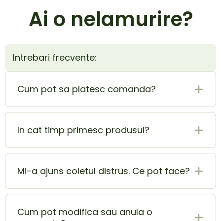
Ai o nelamurire?
Intrebari frecvente:
Cum pot sa platesc comanda?
Plata la livrare (ramburs) este cel mai sigur si
mai usor mod de plata. In acelasi timp poti
In cat timp primesc produsul?
achita si cu cardul si beneficiezi de o extra
reducere de 5% din totalul comenzii.
Produsul ajunge la tine in 1-2 zile lucratoare.
Mi-a ajuns coletul distrus. Ce pot face?
In momentul in care ai primit coletul lovit sau
deteriorat, contacteaza-ne pe adresa
Cum pot modifica sau anula o