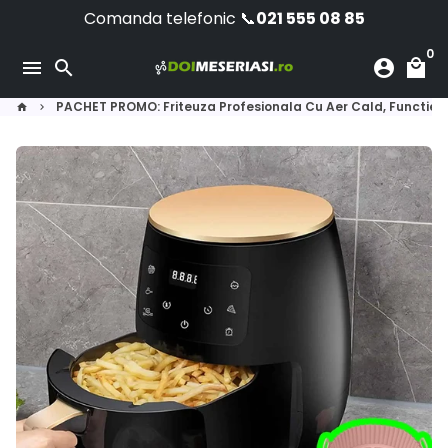
Sari
Comanda telefonic 📞
021 555 08 85
la
0
conținut
menu
search
account_circle
local_mall
PACHET PROMO: Friteuza Profesionala Cu Aer Cald, Functie de 
home
keyboard_arrow_right