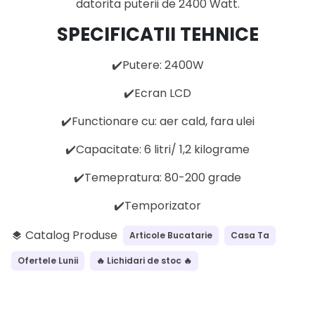
datorita puterii de 2400 Watt.
SPECIFICATII TEHNICE
✔️Putere: 2400W
✔️Ecran LCD
✔️Functionare cu: aer cald, fara ulei
✔️Capacitate: 6 litri/ 1,2 kilograme
✔️Temepratura: 80-200 grade
✔️Temporizator
Catalog Produse
Articole Bucatarie
Casa Ta
layers
Ofertele Lunii
🔥 Lichidari de stoc 🔥