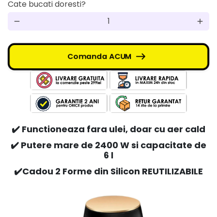
Cate bucati doresti?
remove
add
Comanda ACUM
✔️ Functioneaza fara ulei, doar cu aer cald
✔️ Putere mare de 2400 W si capacitate de
6 l
✔️Cadou 2 Forme din Silicon REUTILIZABILE