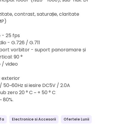
tate, contrast, saturație, claritate
MP)
 - 25 fps
o - G.726 / G.711
port vorbitor - suport panoramare și
rtical: 90 °
 / video
i exterior
 50~60Hz si iesire DC5V / 2.0A
ub zero 20 ° C ~ + 50 ° C
 ~ 80%.
Ta
Electronice si Accesorii
Ofertele Lunii