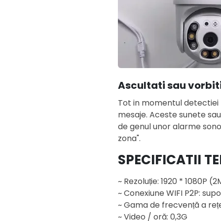
Ascultati sau vorbit
Tot in momentul detectiei 
mesaje. Aceste sunete sau m
de genul unor alarme sonor
zona".
SPECIFICATII T
~ Rezoluție: 1920 * 1080P (
~ Conexiune WIFI P2P: supo
~ Gama de frecvență a reț
~ Video / oră: 0,3G