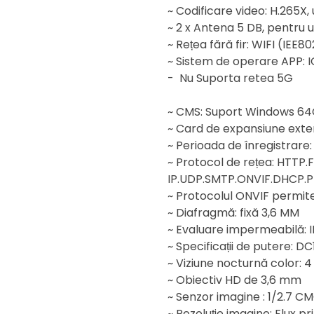
~ Codificare video: H.265X
~ 2 x Antena 5 DB, pentru 
~ Rețea fără fir: WIFI (IEE802
~ Sistem de operare APP: I
- Nu Suporta retea 5G
~ CMS: Suport Windows 64C
~ Card de expansiune exte
~ Perioada de înregistrare:
~ Protocol de rețea: HTTP.
IP.UDP.SMTP.ONVIF.DHCP.
~ Protocolul ONVIF permit
~ Diafragmă: fixă 3,6 MM
~ Evaluare impermeabilă: 
~ Specificații de putere: DC
~ Viziune nocturnă color: 4 
~ Obiectiv HD de 3,6 mm
~ Senzor imagine : 1/2.7 C
~ Rezoluție imagine: Flux pr