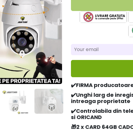
✔️FIRMA producatoar
✔️Unghi larg de inregi
intreaga proprietate
✔️Controlabila din te
si ORICAND
🎁2 x CARD 64GB CADOU