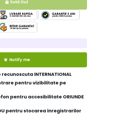
Sold Out
local_mall
Notify me
notifications_active
e recunoscuta INTERNATIONAL
strare pentru vizibilitate pe
lefon pentru accesibilitate ORIUNDE
 pentru stocarea inregistrarilor