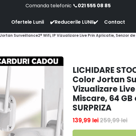
Comanda telefonic 📞
021 555 08 85
Ofertele Lunii
✔️Reducerile LUNII✔️
Contact
rtan Surveillance2® Wifi, IP Vizualizare Live Prin Aplicatie, Senzor 
LICHIDARE STOC
Color Jortan Sur
Vizualizare Live
Miscare, 64 GB
SURPRIZA
139,99 lei
259,99 lei