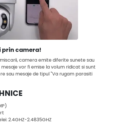
i prin camera!
miscarii, camera emite diferite sunete sau
esaje vor fi emise la volum ridicat si sunt
e sau mesaje de tipul "Va rugam parasiti
EHNICE
2MP)
rt
elei: 2.4GHZ-2.4835GHZ