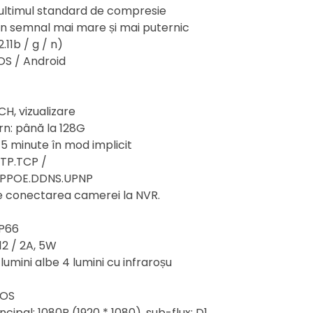
, ultimul standard de compresie
un semnal mai mare și mai puternic
.11b / g / n)
OS / Android
H, vizualizare
rn: până la 128G
 5 minute în mod implicit
FTP.TCP /
PPPOE.DDNS.UPNP
e conectarea camerei la NVR.
IP66
12 / 2A, 5W
lumini albe 4 lumini cu infraroșu
MOS
incipal: 1080P (1920 * 1080), sub-flux: D1