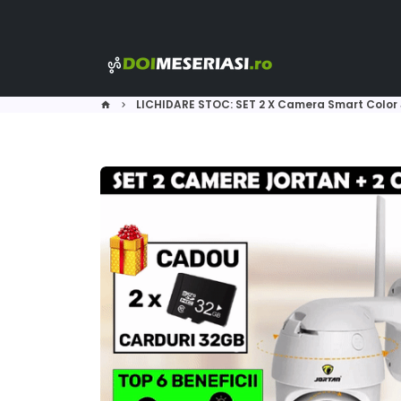
Sari
la
conținut
LICHIDARE STOC: SET 2 X Camera Smart Color Jo
home
keyboard_arrow_right