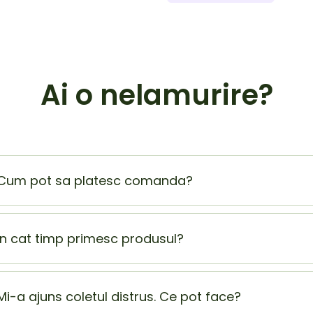
Ai o nelamurire?
Cum pot sa platesc comanda?
Plata la livrare (ramburs) este cel mai sigur si mai usor mod
beneficiezi de o extra reducere de 5% din totalul comenzii
In cat timp primesc produsul?
Produsul ajunge la tine in 1-2 zile lucratoare.
Mi-a ajuns coletul distrus. Ce pot face?