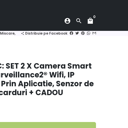
0
account_circle
search
local_mall
de Miscare, 64 GB carduri + CADOU SURPRIZA
Distribuie pe Facebook
share
: SET 2 X Camera Smart
veillance2® Wifi, IP
 Prin Aplicatie, Senzor de
 carduri + CADOU