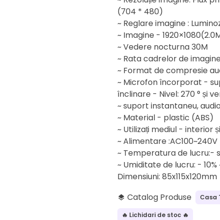
(704 * 480)
~ Reglare imagine : Luminozi
~ Imagine - 1920×1080(2.0
~ Vedere nocturna 30M
~ Rata cadrelor de imagine
~ Format de compresie audi
~ Microfon încorporat - su
înclinare - Nivel: 270 ° și ve
~ suport instantaneu, audio
~ Material - plastic (ABS)
~ Utilizați mediul - interior ș
~ Alimentare :AC100~240V /
~ Temperatura de lucru:- s
~ Umiditate de lucru: - 10%
Dimensiuni: 85x115x120mm
Catalog Produse
Casa 
layers
🔥 Lichidari de stoc 🔥