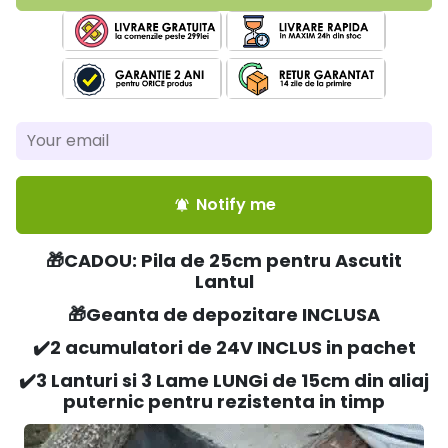
Notify me
notifications_active
🎁CADOU: Pila de 25cm pentru Ascutit
Lantul
🎁Geanta de depozitare INCLUSA
✔️2 acumulatori de 24V INCLUS in pachet
✔️3 Lanturi si 3 Lame LUNGi de 15cm din aliaj
puternic pentru rezistenta in timp