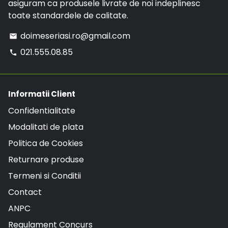
asiguram ca produsele livrate de noi indeplinesc
toate standardele de calitate.
doimeseriasi.ro@gmail.com
email
021.555.08.85
phone
Informatii Client
Confidentialitate
Modalitati de plata
Politica de Cookies
Returnare produse
Termeni si Conditii
Contact
ANPC
Regulament Concurs