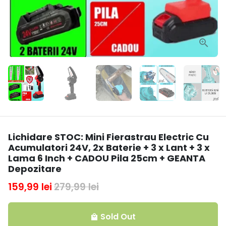
Lichidare STOC: Mini Fierastrau Electric Cu
Acumulatori 24V, 2x Baterie + 3 x Lant + 3 x
Lama 6 Inch + CADOU Pila 25cm + GEANTA
Depozitare
159,99 lei
279,99 lei
Sold Out
local_mall