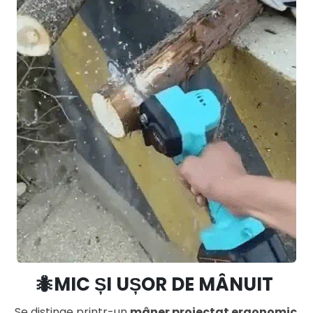
🐜MIC ȘI UȘOR DE MÂNUIT
Se distinge printr-un
mâner proiectat ergonomic
,