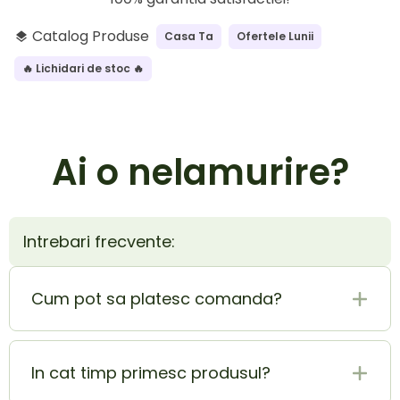
Catalog Produse
Casa Ta
Ofertele Lunii
layers
🔥 Lichidari de stoc 🔥
Ai o nelamurire?
Intrebari frecvente:
Cum pot sa platesc comanda?
Plata la livrare (ramburs) este cel mai sigur si
mai usor mod de plata. In acelasi timp poti
In cat timp primesc produsul?
achita si cu cardul si beneficiezi de o extra