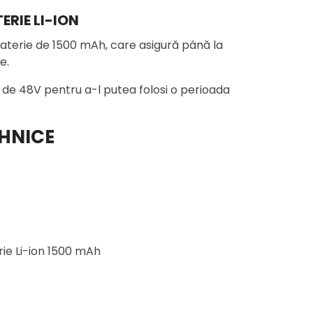
ERIE LI-ION
 baterie de 1500 mAh, care asigură până la
e.
 de 48V pentru a-l putea folosi o perioada
EHNICE
ie Li-ion 1500 mAh