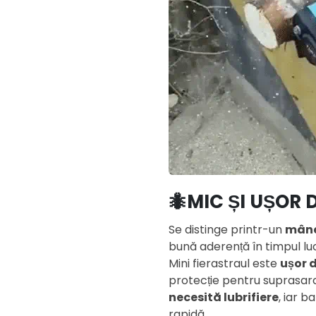
🐜MIC ȘI UȘOR
Se distinge printr-un
mâne
bună aderență în timpul luc
Mini fierastraul este
ușor d
protecție pentru suprasarci
necesită lubrifiere
, iar 
rapidă.