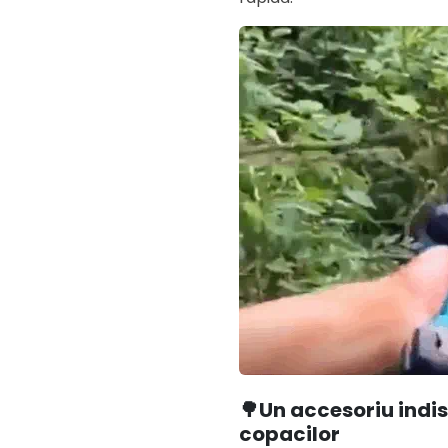
🌳Un accesoriu indi
copacilor