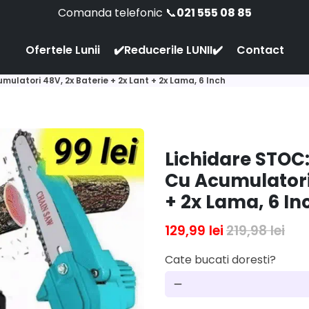
Comanda telefonic 📞
021 555 08 85
Ofertele Lunii
✔️Reducerile LUNII✔️
Contact
mulatori 48V, 2x Baterie + 2x Lant + 2x Lama, 6 Inch
Lichidare STOC:
Cu Acumulatori 
+ 2x Lama, 6 In
129,99 lei
219,98 lei
Cate bucati doresti?
remove