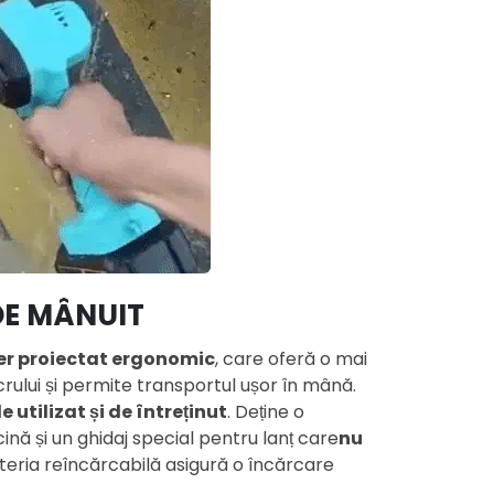
 DE MÂNUIT
r proiectat ergonomic
, care oferă o mai
rului și permite transportul ușor în mână.
e utilizat și de întreținut
. Deține o
nă și un ghidaj special pentru lanț care
nu
bateria reîncărcabilă asigură o încărcare