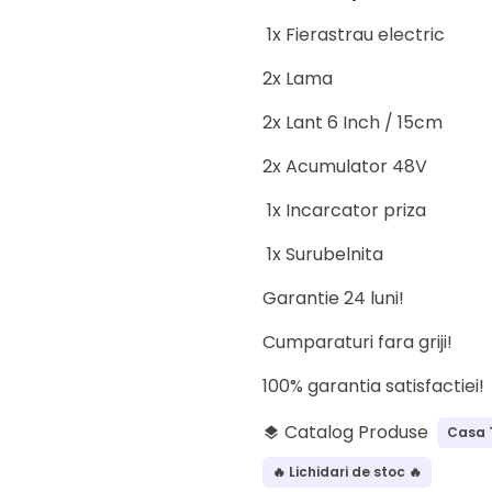
1x Fierastrau electric
2x Lama
2x Lant 6 Inch / 15cm
2x Acumulator 48V
1x Incarcator priza
1x Surubelnita
Garantie 24 luni!
Cumparaturi fara griji!
100% garantia satisfactiei!
Catalog Produse
Casa 
layers
🔥 Lichidari de stoc 🔥