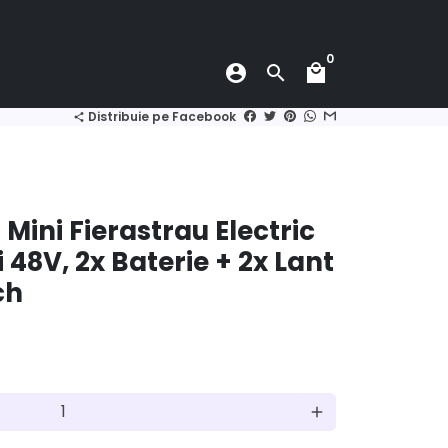
0
account_circle
search
local_mall
Distribuie pe Facebook
share
 Mini Fierastrau Electric
48V, 2x Baterie + 2x Lant
ch
add