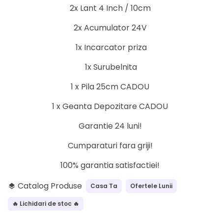
2x Lant 4 Inch / 10cm
2x Acumulator 24V
1x Incarcator priza
1x Surubelnita
1 x Pila 25cm CADOU
1 x Geanta Depozitare CADOU
Garantie 24 luni!
Cumparaturi fara griji!
100% garantia satisfactiei!
Catalog Produse
Casa Ta
Ofertele Lunii
layers
🔥 Lichidari de stoc 🔥