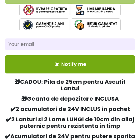
Notify me
notifications_active
🎁CADOU: Pila de 25cm pentru Ascutit
Lantul
🎁Geanta de depozitare INCLUSA
✔️2 acumulatori de 24V INCLUS in pachet
✔️2 Lanturi si 2 Lame LUNGi de 10cm din aliaj
puternic pentru rezistenta in timp
✔️Acumulatori de 24V pentru putere sporita