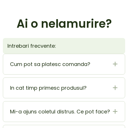
Ai o nelamurire?
Intrebari frecvente:
Cum pot sa platesc comanda?
Plata la livrare (ramburs) este cel mai sigur si
mai usor mod de plata. In acelasi timp poti
In cat timp primesc produsul?
achita si cu cardul si beneficiezi de o extra
reducere de 5% din totalul comenzii.
Produsul ajunge la tine in 1-2 zile lucratoare.
Mi-a ajuns coletul distrus. Ce pot face?
In momentul in care ai primit coletul lovit sau