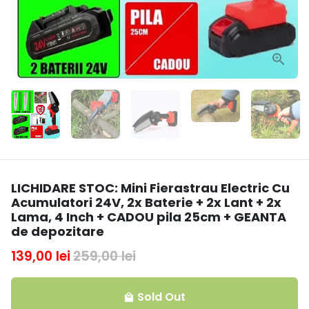
LICHIDARE STOC: Mini Fierastrau Electric Cu
Acumulatori 24V, 2x Baterie + 2x Lant + 2x
Lama, 4 Inch + CADOU pila 25cm + GEANTA
de depozitare
139,00 lei
259,00 lei
Sold Out
local_mall