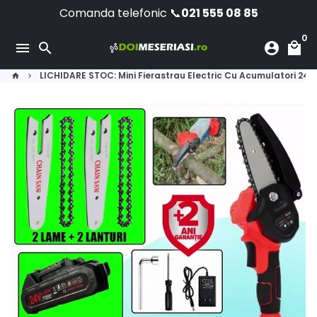
Sari
Comanda telefonic 📞
021 555 08 85
la
0
conținut
menu
search
account_circle
local_mall
LICHIDARE STOC: Mini Fierastrau Electric Cu Acumulatori 24V
home
keyboard_arrow_right