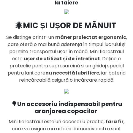
la taiere
🐜MIC ȘI UȘOR DE MÂNUIT
Se distinge printr-un
mâner proiectat ergonomic
,
care oferă o mai bună aderență în timpul lucrului și
permite transportul ușor în mână. Mini fierastraul
este
ușor de utilizat și de întreținut
. Deține o
protecție pentru suprasarcină și un ghidaj special
pentru lanț care
nu necesită lubrifiere
, iar bateria
reîncărcabilă asigură o încărcare rapidă.
🌳Un accesoriu indispensabil pentru
aranjarea copacilor
Mini fierastraul este un accesoriu practic,
fara fir
,
care va asigura ca arborii dumneavoastra sunt