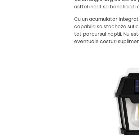
astfel incat sa beneficiati d
Cu un acumulator integrat
capabila sa stocheze sufic
tot parcursul noptii. Nu este
eventuale costuri suplimen