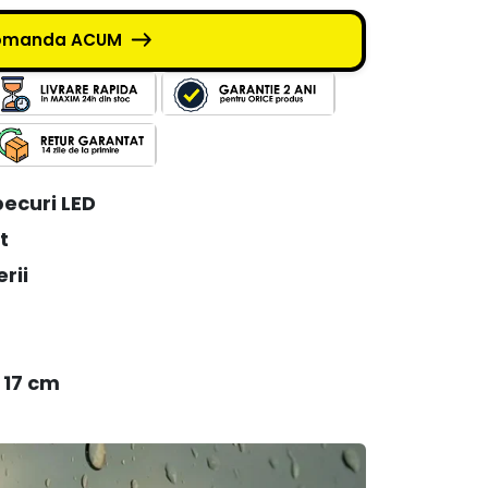
omanda ACUM
becuri LED
t
rii
x 17 cm