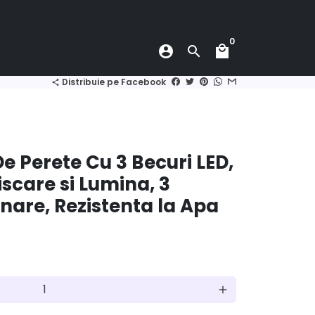
0
account_circle
search
local_mall
Distribuie pe Facebook
share
 Perete Cu 3 Becuri LED,
scare si Lumina, 3
nare, Rezistenta la Apa
add