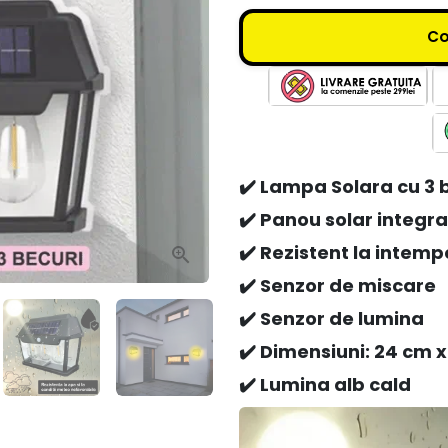
C
✔️ Lampa Solara cu 3 
✔️ Panou solar integra
✔️ Rezistent la intempe
✔️ Senzor de miscare
✔️ Senzor de lumina
✔️ Dimensiuni: 24 cm 
✔️ Lumina alb cald