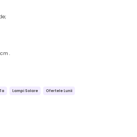
de;
 cm .
Ta
Lampi Solare
Ofertele Lunii