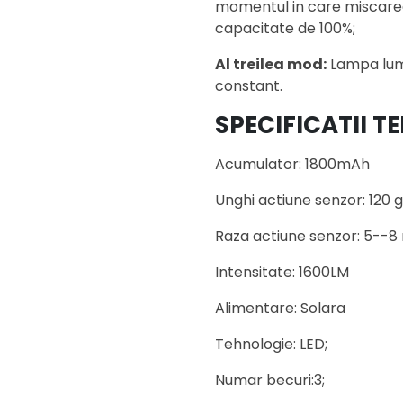
momentul in care miscarea
capacitate de 100%;
Al treilea mod:
Lampa lumi
constant.
SPECIFICATII T
Acumulator: 1800mAh
Unghi actiune senzor: 120 
Raza actiune senzor: 5--8
Intensitate: 1600LM
Alimentare: Solara
Tehnologie: LED;
Numar becuri:3;