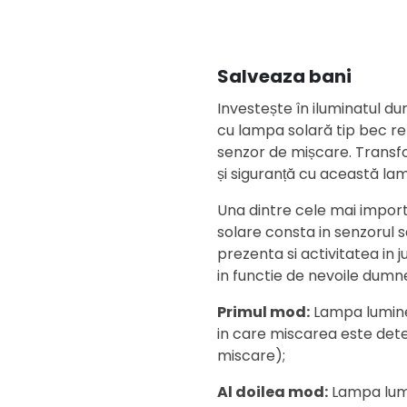
Salveaza bani
Investește în iluminatul dur
cu lampa solară tip bec ret
senzor de mișcare. Transf
și siguranță cu această la
Una dintre cele mai import
solare consta in senzorul
prezenta si activitatea in j
in functie de nevoile dumn
Primul mod:
Lampa lumine
in care miscarea este det
miscare);
Al doilea mod:
Lampa lumi