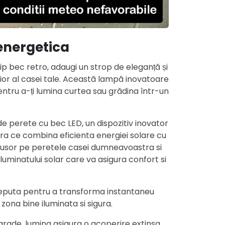
energetica
p bec retro, adaugi un strop de eleganță și
erior al casei tale. Această lampă inovatoare
entru a-ți lumina curtea sau grădina într-un
e perete cu bec LED, un dispozitiv inovator
ra ce combina eficienta energiei solare cu
o usor pe peretele casei dumneavoastra si
iluminatului solar care va asigura confort si
.
puta pentru a transforma instantaneu
 zona bine iluminata si sigura.
 grade, lumina asigura o acoperire extinsa