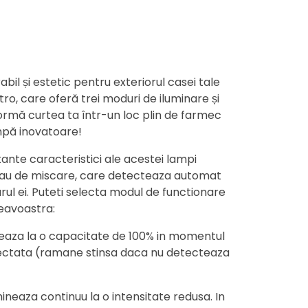
abil și estetic pentru exteriorul casei tale
ro, care oferă trei moduri de iluminare și
ormă curtea ta într-un loc plin de farmec
mpă inovatoare!
ante caracteristici ale acestei lampi
 sau de miscare, care detecteaza automat
urul ei. Puteti selecta modul de functionare
eavoastra:
aza la o capacitate de 100% in momentul
ectata (ramane stinsa daca nu detecteaza
neaza continuu la o intensitate redusa. In