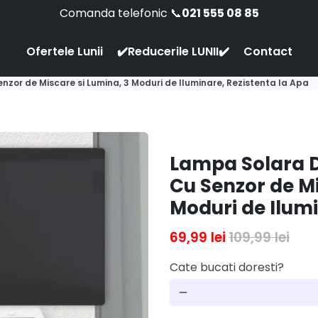
Comanda telefonic 📞
021 555 08 85
Ofertele Lunii
✔️Reducerile LUNII✔️
Contact
nzor de Miscare si Lumina, 3 Moduri de Iluminare, Rezistenta la Apa
Lampa Solara De
Cu Senzor de Mi
Moduri de Ilumi
69,99 lei
109,99 lei
Cate bucati doresti?
remove