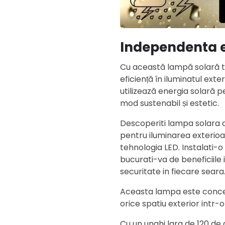
Independenta 
Cu această lampă solară ti
eficiență în iluminatul ext
utilizează energia solară p
mod sustenabil și estetic.
Descoperiti lampa solara d
pentru iluminarea exterioa
tehnologia LED. Instalati-
bucurati-va de beneficiile 
securitate in fiecare seara
Aceasta lampa este conce
orice spatiu exterior intr-o
Cu un unghi larg de 120 de