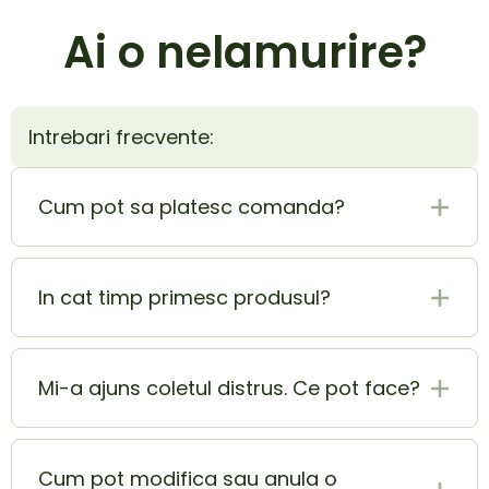
Ai o nelamurire?
Intrebari frecvente:
Cum pot sa platesc comanda?
Plata la livrare (ramburs) este cel mai sigur si
mai usor mod de plata. In acelasi timp poti
In cat timp primesc produsul?
achita si cu cardul si beneficiezi de o extra
reducere de 5% din totalul comenzii.
Produsul ajunge la tine in 1-2 zile lucratoare.
Mi-a ajuns coletul distrus. Ce pot face?
In momentul in care ai primit coletul lovit sau
deteriorat, contacteaza-ne pe adresa
Cum pot modifica sau anula o