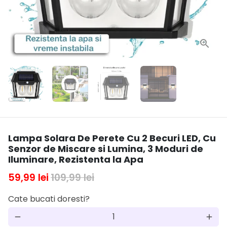
Lampa Solara De Perete Cu 2 Becuri LED, Cu
Senzor de Miscare si Lumina, 3 Moduri de
Iluminare, Rezistenta la Apa
59,99 lei
109,99 lei
Cate bucati doresti?
remove
add