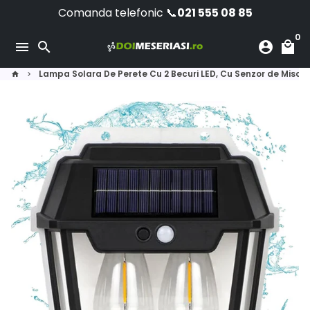
Sari
Comanda telefonic 📞
021 555 08 85
la
0
conținut
menu
search
account_circle
local_mall
Lampa Solara De Perete Cu 2 Becuri LED, Cu Senzor de Miscare
home
keyboard_arrow_right