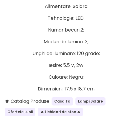
Alimentare: Solara
Tehnologie: LED;
Numar becuri:2;
Moduri de lumina: 3;
Unghi de iluminare: 120 grade;
Iesire: 5.5 V, 2W
Culoare: Negru;
Dimensiuni: 17.5 x 18.7 cm
Catalog Produse
Casa Ta
Lampi Solare
layers
Ofertele Lunii
🔥 Lichidari de stoc 🔥