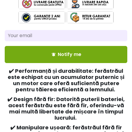
Notify me
notifications_active
✔️
Performanță și durabilitate: ferăstrăul
este echipat cu un acumulator puternic și
un motor care oferă suficientă putere
pentru tăierea eficientă a lemnului.
✔️
Design fără fir: Datorită puterii bateriei,
acest ferăstrău este fără fir, oferindu-vă
mai multă libertate de mișcare în timpul
lucrului.
✔️
Manipulare ușoară: ferăstrăul fără fir