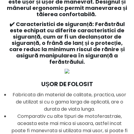
este ușor și ușor de manevrat. Designul și
mânerul ergonomic permit manevrarea și
tăierea confortabilă.
✔️
Caracteristici de siguranță: Ferăstrăul
este echipat cu diferite caracteristici de
siguranță, cum ar fi un declanșator de
siguranță, o frână de lanț și o protecție,
care reduc la minimum riscul de rănire și
asigură manipularea în siguranță a
ferăstrăului.
UȘOR DE FOLOSIT
Fabricata din material de calitate, practica, usor
de utilizat si cu o gama larga de aplicatii, are o
durata de viata lunga.
Comparativ cu alte tipuri de motoferastraie,
aceasta este mai mica si usoara, astfel incat
poate fi manevrata si utilizata mai usor, si poate fi