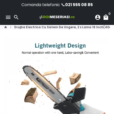
Sari
Comanda telefonic 📞
021 555 08 85
la
0
conținut
menu
search
account_circle
local_mall
Drujba Electrica Cu Sistem De Ungere, 2 x Lama 16 Inch(40cm),
home
keyboard_arrow_right