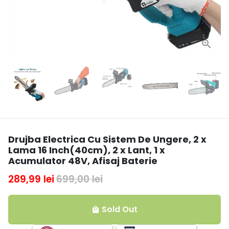
Drujba Electrica Cu Sistem De Ungere, 2 x
Lama 16 Inch(40cm), 2 x Lant, 1 x
Acumulator 48V, Afisaj Baterie
289,99 lei
699,00 lei
Sold Out
local_mall