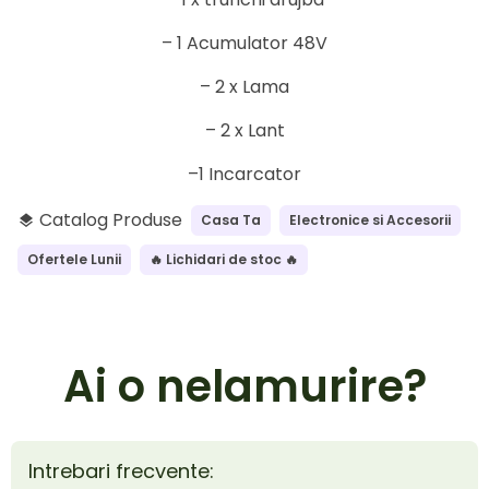
– 1 Acumulator 48V
– 2 x Lama
– 2 x Lant
–1 Incarcator
Catalog Produse
Casa Ta
Electronice si Accesorii
layers
Ofertele Lunii
🔥 Lichidari de stoc 🔥
Ai o nelamurire?
Intrebari frecvente: