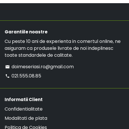
doimeseriasi.ro@gmail.com sau la numarul de
Costul de livrare este de 19.99 RON, insa daca ai
telefon:
021.555.08.85
.
o comanda mai mare de 299 RON, comanda va
avea LIVRARE GRATUITA.
Garantiile noastre
Cu peste 10 ani de experienta in comertul online, ne
asiguram ca produsele livrate de noi indeplinesc
toate standardele de calitate.
doimeseriasi.ro@gmail.com
email
021.555.08.85
phone
Informatii Client
Confidentialitate
Modalitati de plata
Politica de Cookies