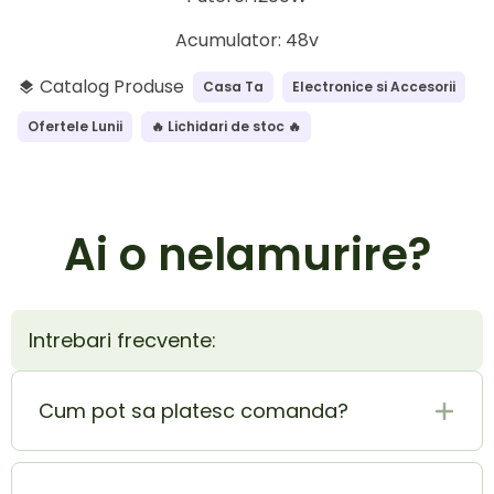
Acumulator: 48v
Catalog Produse
Casa Ta
Electronice si Accesorii
layers
Ofertele Lunii
🔥 Lichidari de stoc 🔥
Ai o nelamurire?
Intrebari frecvente:
Cum pot sa platesc comanda?
Plata la livrare (ramburs) este cel mai sigur si