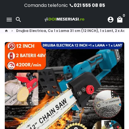
Sari
Comanda telefonic 📞
021 555 08 85
la
0
conținut
menu
search
account_circle
local_mall
Drujba Electrica, Cu 1 x Lama 31 cm (12 INCH), 1 x Lant, 2 x
home
keyboard_arrow_right