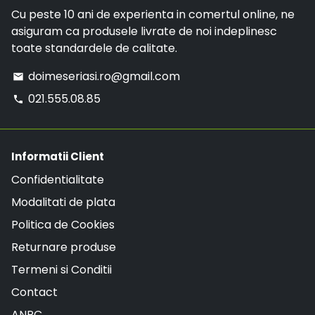
Cu peste 10 ani de experienta in comertul online, ne
asiguram ca produsele livrate de noi indeplinesc
toate standardele de calitate.
doimeseriasi.ro@gmail.com
email
021.555.08.85
phone
Informatii Client
Confidentialitate
Modalitati de plata
Politica de Cookies
Returnare produse
Termeni si Conditii
Contact
ANPC