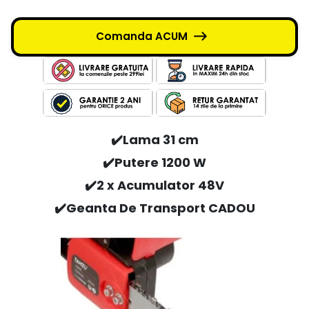
Comanda ACUM
✔️Lama 31 cm
✔️Putere 1200 W
✔️2 x Acumulator 48V
✔️
Geanta De Transport CADOU