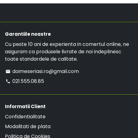
doimeseriasi.ro@gmail.com sau la numarul de
Costul de livrare este de 19.99 RON, insa daca ai
telefon:
021.555.08.85
.
o comanda mai mare de 299 RON, comanda va
avea LIVRARE GRATUITA.
Garantiile noastre
Cu peste 10 ani de experienta in comertul online, ne
asiguram ca produsele livrate de noi indeplinesc
toate standardele de calitate.
doimeseriasi.ro@gmail.com
email
021.555.08.85
phone
Informatii Client
Confidentialitate
Modalitati de plata
Politica de Cookies