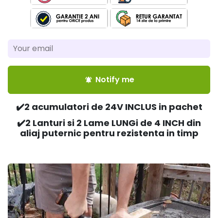
Notify me
notifications_active
✔️2 acumulatori de 24V INCLUS in pachet
✔️2 Lanturi si 2 Lame LUNGi de 4 INCH din
aliaj puternic pentru rezistenta in timp