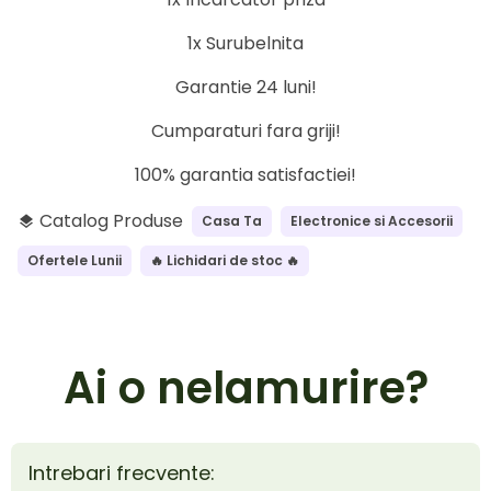
1x Surubelnita
Garantie 24 luni!
Cumparaturi fara griji!
100% garantia satisfactiei!
Catalog Produse
Casa Ta
Electronice si Accesorii
layers
Ofertele Lunii
🔥 Lichidari de stoc 🔥
Ai o nelamurire?
Intrebari frecvente: