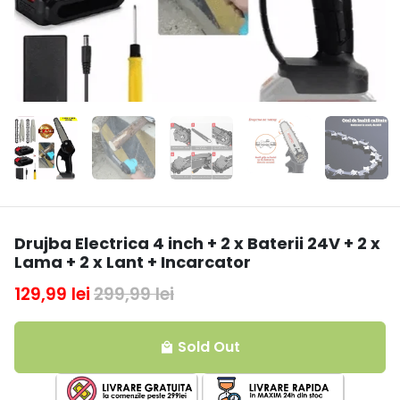
Drujba Electrica 4 inch + 2 x Baterii 24V + 2 x
Lama + 2 x Lant + Incarcator
129,99 lei
299,99 lei
Sold Out
local_mall