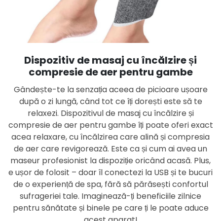
Dispozitiv de masaj cu încălzire și
compresie de aer pentru gambe
Gândește-te la senzația aceea de picioare ușoare
după o zi lungă, când tot ce îți dorești este să te
relaxezi. Dispozitivul de masaj cu încălzire și
compresie de aer pentru gambe îți poate oferi exact
acea relaxare, cu încălzirea care alină și compresia
de aer care revigorează. Este ca și cum ai avea un
maseur profesionist la dispoziție oricând acasă. Plus,
e ușor de folosit – doar îl conectezi la USB și te bucuri
de o experiență de spa, fără să părăsești confortul
sufrageriei tale. Imaginează-ți beneficiile zilnice
pentru sănătate și binele pe care ți le poate aduce
acest aparat!