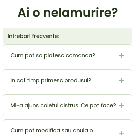
Ai o nelamurire?
Intrebari frecvente:
Cum pot sa platesc comanda?
Plata la livrare (ramburs) este cel mai sigur si
mai usor mod de plata. In acelasi timp poti
In cat timp primesc produsul?
achita si cu cardul si beneficiezi de o extra
reducere de 5% din totalul comenzii.
Produsul ajunge la tine in 1-2 zile lucratoare.
Mi-a ajuns coletul distrus. Ce pot face?
In momentul in care ai primit coletul lovit sau
deteriorat, contacteaza-ne pe adresa
Cum pot modifica sau anula o