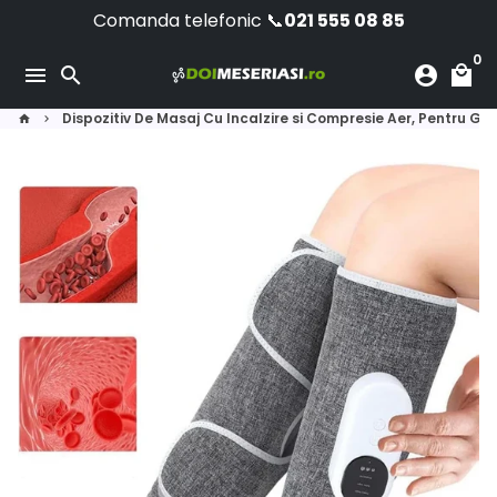
Sari
Comanda telefonic 📞
021 555 08 85
la
0
conținut
menu
search
account_circle
local_mall
Dispozitiv De Masaj Cu Incalzire si Compresie Aer, Pentru Gam
home
keyboard_arrow_right