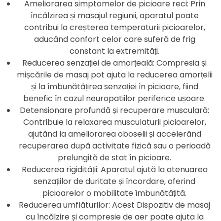
Ameliorarea simptomelor de picioare reci: Prin
încălzirea și masajul regiunii, aparatul poate
contribui la creșterea temperaturii picioarelor,
aducând confort celor care suferă de frig
constant la extremități.
Reducerea senzației de amorțeală: Compresia și
mișcările de masaj pot ajuta la reducerea amorțelii
și la îmbunătățirea senzației în picioare, fiind
benefic în cazul neuropatiilor periferice ușoare.
Detensionare profundă și recuperare musculară:
Contribuie la relaxarea musculaturii picioarelor,
ajutând la ameliorarea oboselii și accelerând
recuperarea după activitate fizică sau o perioadă
prelungită de stat în picioare.
Reducerea rigidității: Aparatul ajută la atenuarea
senzațiilor de duritate și încordare, oferind
picioarelor o mobilitate îmbunătățită.
Reducerea umflăturilor: Acest Dispozitiv de masaj
cu încălzire și compresie de aer poate ajuta la