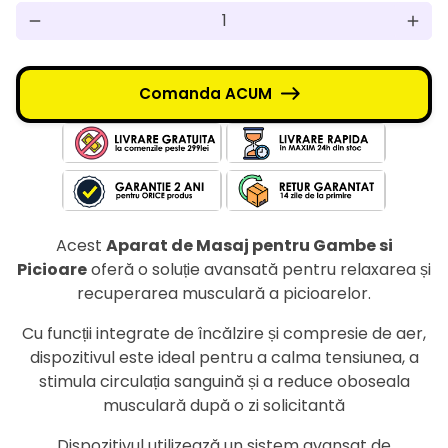
remove
add
Comanda ACUM
Acest
Aparat de Masaj pentru Gambe si
Picioare
oferă o soluție avansată pentru relaxarea și
recuperarea musculară a picioarelor.
Cu funcții integrate de încălzire și compresie de aer,
dispozitivul este ideal pentru a calma tensiunea, a
stimula circulația sanguină și a reduce oboseala
musculară după o zi solicitantă
Dispozitivul utilizează un sistem avansat de