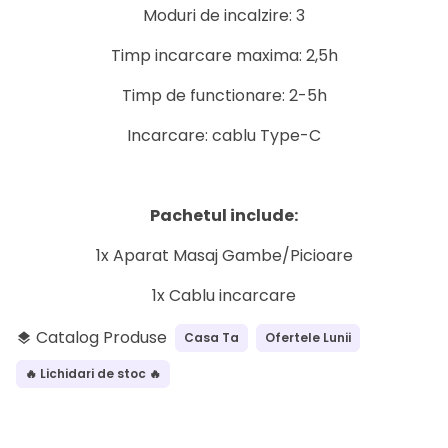
Moduri de incalzire: 3
Timp incarcare maxima: 2,5h
Timp de functionare: 2-5h
Incarcare: cablu Type-C
Pachetul include:
1x Aparat Masaj Gambe/Picioare
1x Cablu incarcare
Catalog Produse
Casa Ta
Ofertele Lunii
layers
🔥 Lichidari de stoc 🔥