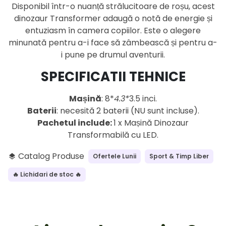
Disponibil într-o nuanță strălucitoare de roșu, acest
dinozaur Transformer adaugă o notă de energie și
entuziasm în camera copiilor. Este o alegere
minunată pentru a-i face să zâmbească și pentru a-
i pune pe drumul aventurii.
SPECIFICATII TEHNICE
Mașină
: 8*
4.3*
3.5 inci.
Baterii
: necesită 2 baterii (NU sunt incluse).
Pachetul include:
1 x Mașină Dinozaur
Transformabilă cu LED.
Catalog Produse
Ofertele Lunii
Sport & Timp Liber
layers
🔥 Lichidari de stoc 🔥