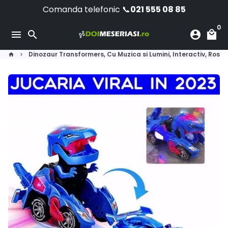
Sari
Comanda telefonic 📞
021 555 08 85
la
0
conținut
menu
search
account_circle
local_mall
Dinozaur Transformers, Cu Muzica si Lumini, Interactiv, Rosu
home
keyboard_arrow_right