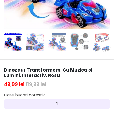
Dinozaur Transformers, Cu Muzica si
Lumini, Interactiv, Rosu
49,99 lei
119,99 lei
Cate bucati doresti?
remove
add