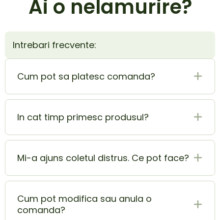
Ai o nelamurire?
Intrebari frecvente:
Cum pot sa platesc comanda?
Plata la livrare (ramburs) este cel mai sigur si
mai usor mod de plata. In acelasi timp poti
In cat timp primesc produsul?
achita si cu cardul si beneficiezi de o extra
reducere de 5% din totalul comenzii.
Produsul ajunge la tine in 1-2 zile lucratoare.
Mi-a ajuns coletul distrus. Ce pot face?
In momentul in care ai primit coletul lovit sau
deteriorat, contacteaza-ne pe adresa
Cum pot modifica sau anula o
doimeseriasi.ro@gmail.com cat mai rapid.
comanda?