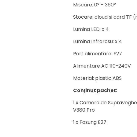
Mișcare: 0° – 360°
Stocare: cloud si card TF 
Lumina LED: x 4
Lumina Infrarosu: x 4
Port alimentare: E27
Alimentare AC 110-240V
Material: plastic ABS
Conținut pachet:
1 x Camera de Supraveghere
V380 Pro
1 x Fasung E27