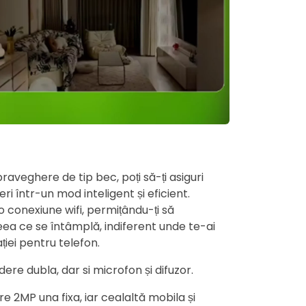
veghere de tip bec, poți să-ți asiguri
eri într-un mod inteligent și eficient.
conexiune wifi, permițându-ți să
eea ce se întâmplă, indiferent unde te-ai
ației pentru telefon.
re dubla, dar si microfon și difuzor.
 2MP una fixa, iar cealaltă mobila și