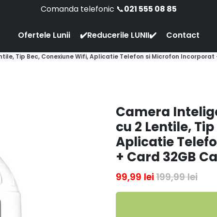
Comanda telefonic 📞
021 555 08 85
Ofertele Lunii
✔️Reducerile LUNII✔️
Contact
ile, Tip Bec, Conexiune Wifi, Aplicatie Telefon si Microfon Incorpor
Camera Intelig
cu 2 Lentile, Ti
Aplicatie Telef
+ Card 32GB C
99,99 lei
199,99 lei