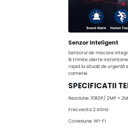
Senzor Inteligent
Senzorul de mișcare integr
îți trimite alerte instantan
rapid la situații de urgență 
camerei.
SPECIFICATII T
Rezolutie: 1080P/ 2MP + 2
Frecventa 2.4GHz
Conexiune: WI-FI