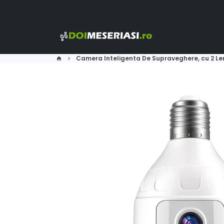
Sari
la
conținut
Camera Inteligenta De Supraveghere, cu 2 Lent
home
keyboard_arrow_right