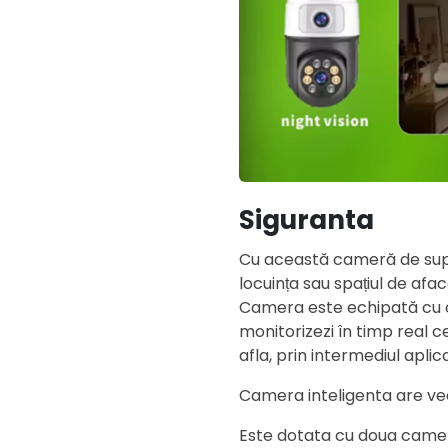
Siguranta
Cu această cameră de supra
locuința sau spațiul de afac
Camera este echipată cu o 
monitorizezi în timp real c
afla, prin intermediul aplic
Camera inteligenta are vede
Este dotata cu doua camere