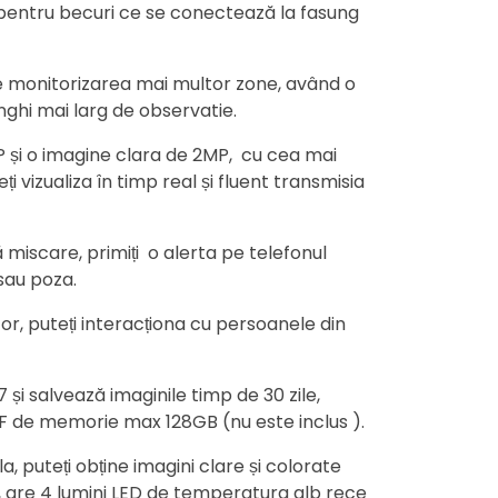
 pentru becuri ce se conectează la fasung
e monitorizarea mai multor zone, având o
ghi mai larg de observatie.
0P și o imagine clara de 2MP, cu cea mai
i vizualiza în timp real și fluent transmisia
miscare, primiți o alerta pe telefonul
 sau poza.
or, puteți interacționa cu persoanele din
și salvează imaginile timp de 30 zile,
F de memorie max 128GB (nu este inclus ).
, puteți obține imagini clare și colorate
, are 4 lumini LED de temperatura alb rece