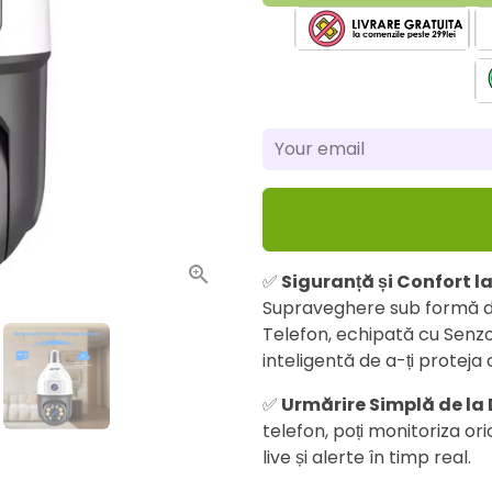
✅
Siguranță și Confort l
Supraveghere sub formă de 
Telefon, echipată cu Senz
inteligentă de a-ți proteja 
✅
Urmărire Simplă de la 
telefon, poți monitoriza ori
live și alerte în timp real.