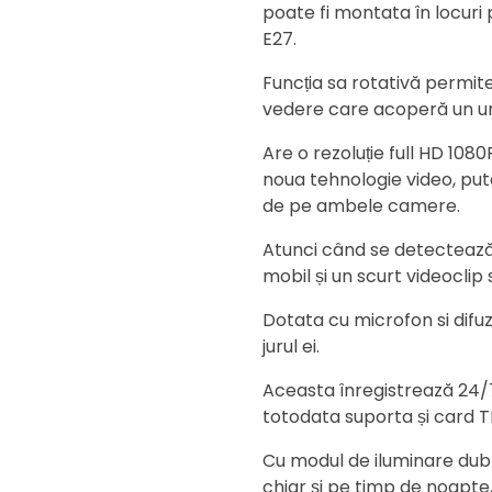
poate fi montata în locuri
E27.
Funcția sa rotativă permit
vedere care acoperă un un
Are o rezoluție full HD 108
noua tehnologie video, puteț
de pe ambele camere.
Atunci când se detectează 
mobil și un scurt videoclip
Dotata cu microfon si difuz
jurul ei.
Aceasta înregistrează 24/7 
totodata suporta și card T
Cu modul de iluminare dubla
chiar și pe timp de noapte