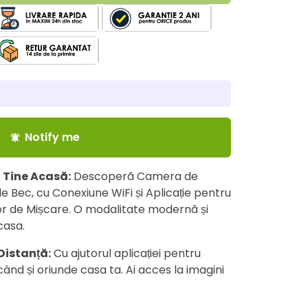
Notify me
notifications_active
a Tine Acasă:
Descoperă Camera de
Bec, cu Conexiune WiFi și Aplicație pentru
or de Mișcare. O modalitate modernă și
casa.
Distanță:
Cu ajutorul aplicației pentru
când și oriunde casa ta. Ai acces la imagini