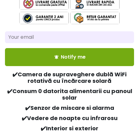
Notify me
notifications_active
✔️
Camera de supraveghere dublă WiFi
rotativă cu încărcare solară
✔️Consum 0 datorita alimentarii cu panoul
solar
✔️Senzor de miscare si alarma
✔️Vedere de noapte cu infrarosu
✔️Interior si exterior