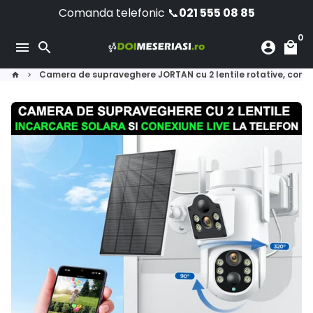
Sari
Comanda telefonic 📞
021 555 08 85
la
0
conținut
menu
search
account_circle
local_mall
Camera de supraveghere JORTAN cu 2 lentile rotative, cone
home
keyboard_arrow_right