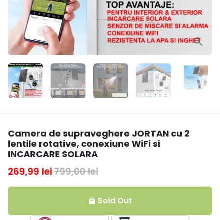
Camera de supraveghere JORTAN cu 2
lentile rotative, conexiune WiFi si
INCARCARE SOLARA
269,99 lei
799,00 lei
Sold Out
local_mall