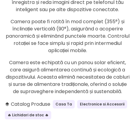
înregistra și reda imagini direct pe telefonul tău
inteligent sau pe alte dispozitive conectate.
Camera poate fi rotită în mod complet (355°) și
înclinație verticală (90°), asigurând o acoperire
panoramică și eliminând punctele moarte. Controlul
rotației se face simplu și rapid prin intermediul
aplicației mobile.
Camera este echipată cu un panou solar eficient,
care asigură alimentarea continuă și ecologică a
dispozitivului. Aceasta elimină necesitatea de cabluri
și surse de alimentare tradiționale, oferind o soluție
de supraveghere independentă și sustenabilă.
Catalog Produse
Casa Ta
Electronice si Accesorii
layers
🔥 Lichidari de stoc 🔥