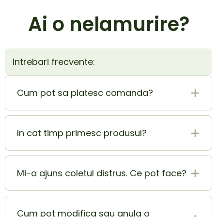
Ai o nelamurire?
Intrebari frecvente:
Cum pot sa platesc comanda?
Plata la livrare (ramburs) este cel mai sigur si
mai usor mod de plata. In acelasi timp poti
In cat timp primesc produsul?
achita si cu cardul si beneficiezi de o extra
reducere de 5% din totalul comenzii.
Produsul ajunge la tine in 1-2 zile lucratoare.
Mi-a ajuns coletul distrus. Ce pot face?
In momentul in care ai primit coletul lovit sau
deteriorat, contacteaza-ne pe adresa
Cum pot modifica sau anula o