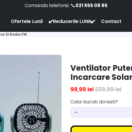
Comanda telefonic 📞
021 555 08 85
Ofertele Lunii
✔️Reducerile LUNII✔️
Contact
ara Si Radio FM
Ventilator Pute
Incarcare Solar
99,99 lei
239,99 lei
Cate bucati doresti?
remove