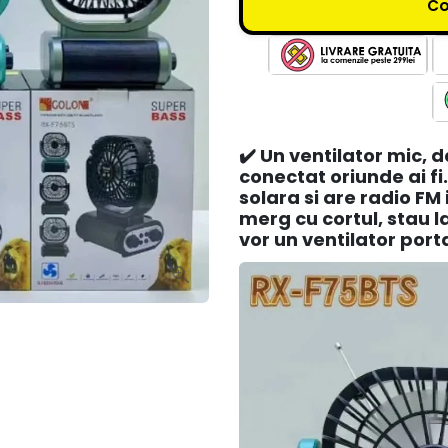
C
✔️
Un ventilator mic, da
conectat oriunde ai f
solara si are radio FM
merg cu cortul, stau l
vor un ventilator port