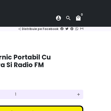
0
account_circle
search
local_mall
Distribuie pe Facebook
share
rnic Portabil Cu
a Si Radio FM
add