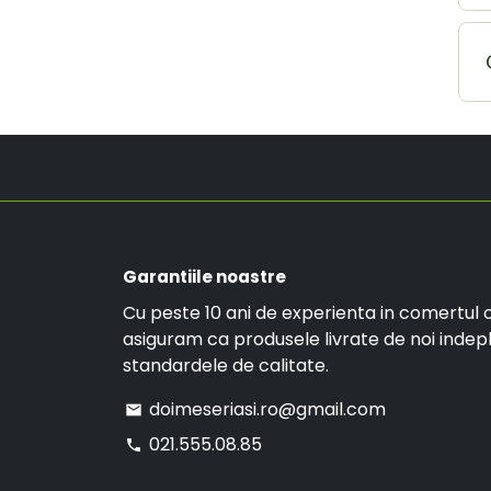
Garantiile noastre
Cu peste 10 ani de experienta in comertul o
asiguram ca produsele livrate de noi indep
standardele de calitate.
doimeseriasi.ro@gmail.com
email
021.555.08.85
phone