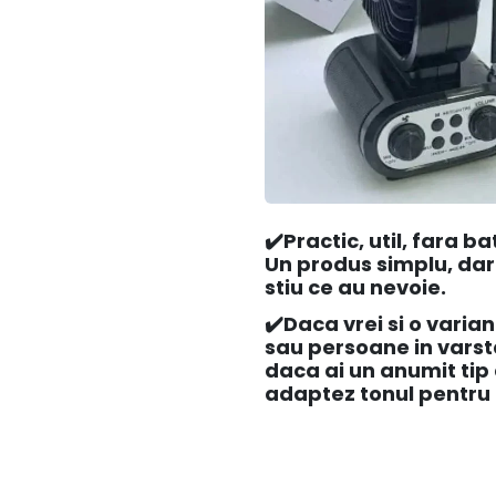
✔️Practic, util, fara b
Un produs simplu, dar
stiu ce au nevoie.
✔️
Daca vrei si o varian
sau persoane in varst
daca ai un anumit tip 
adaptez tonul pentru a