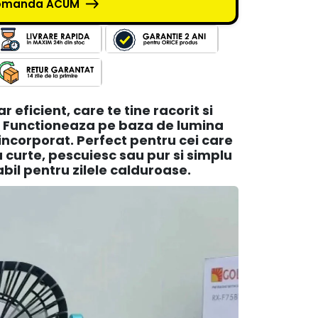
omanda ACUM
r eficient, care te tine racorit si
i. Functioneaza pe baza de lumina
 incorporat. Perfect pentru cei care
a curte, pescuiesc sau pur si simplu
abil pentru zilele calduroase.