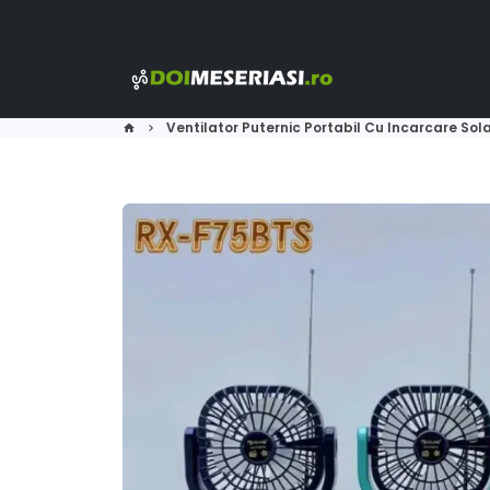
Sari
la
conținut
Ventilator Puternic Portabil Cu Incarcare Sol
home
keyboard_arrow_right