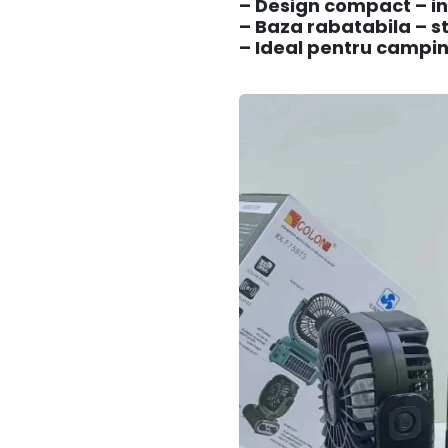
– Design compact – in
– Baza rabatabila – sta
– Ideal pentru campin