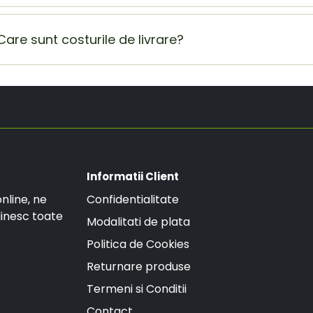
Pentru orice modificare vrei sa aduci comenzii tale sau 
de E-mail doimeseriasi.ro@gmail.com sau la numarul de t
Care sunt costurile de livrare?
Costul de livrare este de 19.99 RON, insa daca ai o com
GRATUITA.
Informatii Client
nline, ne
Confidentialitate
linesc toate
Modalitati de plata
Politica de Cookies
Returnare produse
Termeni si Conditii
Contact