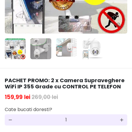
PACHET PROMO: 2 x Camera Supraveghere
WiFi IP 355 Grade cu CONTROL PE TELEFON
159,99 lei
269,00 lei
Cate bucati doresti?
remove
add