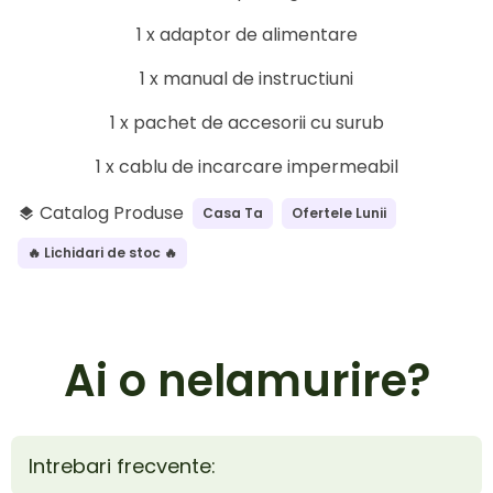
1 x adaptor de alimentare
1 x manual de instructiuni
1 x pachet de accesorii cu surub
1 x cablu de incarcare impermeabil
Catalog Produse
Casa Ta
Ofertele Lunii
layers
🔥 Lichidari de stoc 🔥
Ai o nelamurire?
Intrebari frecvente: