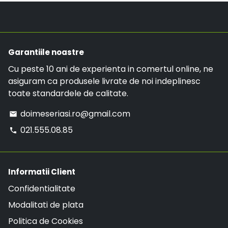
telefon:
021.555.08.85
.
o comanda mai mare de 299 RON, comanda va
avea LIVRARE GRATUITA.
Garantiile noastre
Cu peste 10 ani de experienta in comertul online, ne
asiguram ca produsele livrate de noi indeplinesc
toate standardele de calitate.
doimeseriasi.ro@gmail.com
email
021.555.08.85
phone
Informatii Client
Confidentialitate
Modalitati de plata
Politica de Cookies