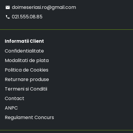
doimeseriasi.ro@gmail.com
email
021.555.08.85
phone
Informatii Client
Confidentialitate
Modalitati de plata
Politica de Cookies
Returnare produse
Termeni si Conditii
Contact
ANPC
Regulament Concurs