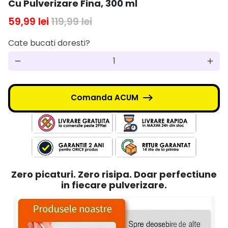
Cu Pulverizare Fina, 300 ml
59,99 lei
119,99 lei
Cate bucati doresti?
remove
add
Comanda ACUM
Zero picaturi. Zero risipa. Doar perfectiune
in fiecare pulverizare.