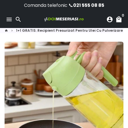
Skip
Comanda telefonic 📞
021 555 08 85
to
0
content
menu
search
account_circle
local_mall
1+1 GRATIS: Recipient Presurizat Pentru Ulei Cu Pulverizare Fi
home
keyboard_arrow_right