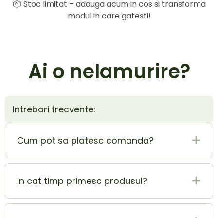
📦 Stoc limitat – adauga acum in cos si transforma
modul in care gatesti!
Ai o nelamurire?
Intrebari frecvente:
Cum pot sa platesc comanda?
Plata la livrare (ramburs) este cel mai sigur si
mai usor mod de plata. In acelasi timp poti
In cat timp primesc produsul?
achita si cu cardul si beneficiezi de o extra
reducere de 5% din totalul comenzii.
Produsul ajunge la tine in 1-2 zile lucratoare.