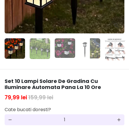
Set 10 Lampi Solare De Gradina Cu
Iluminare Automata Pana La 10 Ore
79,99 lei
159,99 lei
Cate bucati doresti?
remove
add