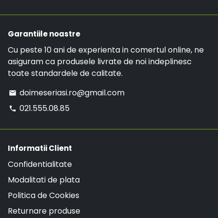
avea LIVRARE GRATUITA.
Garantiile noastre
Cu peste 10 ani de experienta in comertul online, ne
asiguram ca produsele livrate de noi indeplinesc
toate standardele de calitate.
doimeseriasi.ro@gmail.com
email
021.555.08.85
phone
Informatii Client
Confidentialitate
Modalitati de plata
Politica de Cookies
Returnare produse