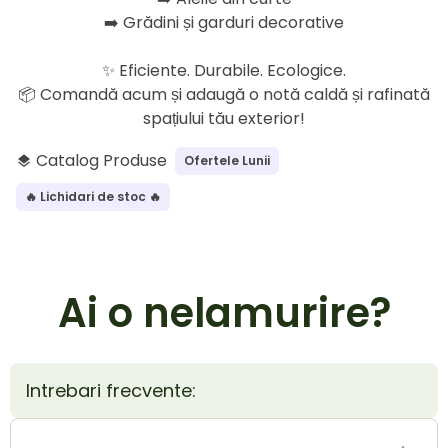
➡️ Grădini și garduri decorative
✨ Eficiente. Durabile. Ecologice.
📦 Comandă acum și adaugă o notă caldă și rafinată
spațiului tău exterior!
Catalog Produse
Ofertele Lunii
layers
🔥 Lichidari de stoc 🔥
Ai o nelamurire?
Intrebari frecvente: