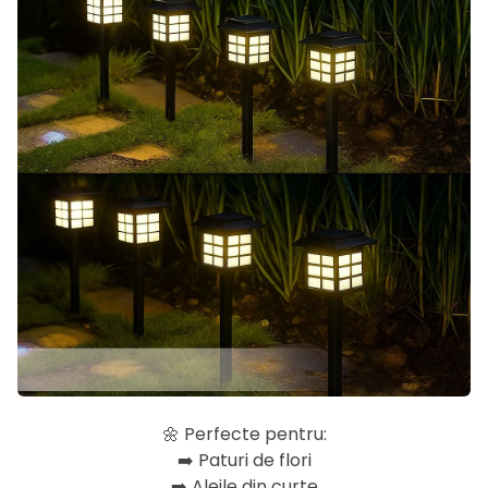
🌼 Perfecte pentru:
➡️ Paturi de flori
➡️ Aleile din curte