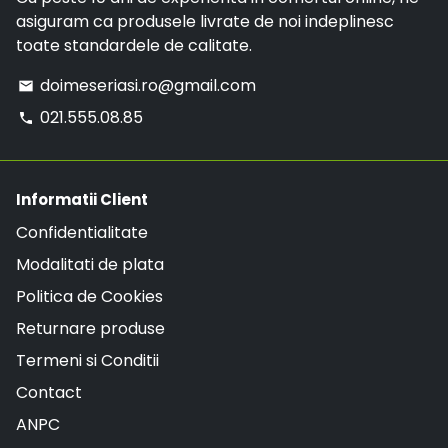
asiguram ca produsele livrate de noi indeplinesc
toate standardele de calitate.
doimeseriasi.ro@gmail.com
email
021.555.08.85
phone
Informatii Client
Confidentialitate
Modalitati de plata
Politica de Cookies
Returnare produse
Termeni si Conditii
Contact
ANPC