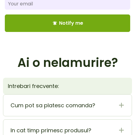
Notify me
notifications_active
Ai o nelamurire?
Intrebari frecvente:
Cum pot sa platesc comanda?
Plata la livrare (ramburs) este cel mai sigur si
mai usor mod de plata. In acelasi timp poti
In cat timp primesc produsul?