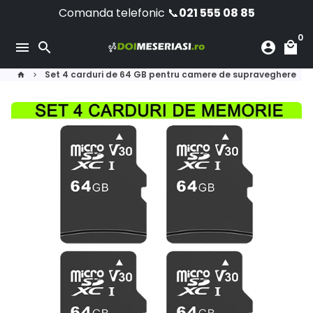
Skip
Comanda telefonic 📞
021 555 08 85
to
0
content
menu
search
account_circle
local_mall
Set 4 carduri de 64 GB pentru camere de supraveghere
home
keyboard_arrow_right