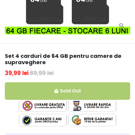
Set 4 carduri de 64 GB pentru camere de
supraveghere
39,99 lei
69,99 lei
Sold Out
local_mall