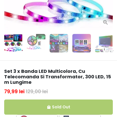
Set 3 x Banda LED Multicolora, Cu
Telecomanda Si Transformator, 300 LED, 15
m Lungime
79,99 lei
129,00 lei
Sold Out
local_mall