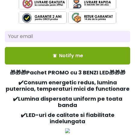
Notify me
notifications_active
🎁🎁🎁Pachet PROMO cu 3 BENZI LED🎁🎁🎁
✔️
Consum energetic redus, lumina
puternica, temperaturi mici de functionare
✔️
Lumina dispersata uniform pe toata
banda
✔️
LED-uri de calitate si fiabilitate
indelungata