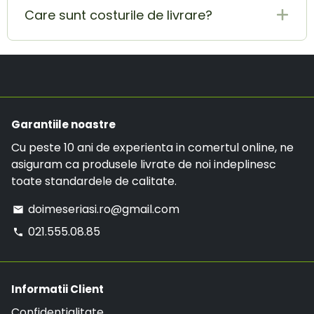
tale sau pentru anularea acesteia,
primite pe aceasta adresa de email vor fi luate
Care sunt costurile de livrare?
contacteaza-ne pe adresa de E-mail
in considerare.
doimeseriasi.ro@gmail.com sau la numarul de
Costul de livrare este de 19.99 RON, insa daca ai
telefon:
021.555.08.85
.
o comanda mai mare de 299 RON, comanda va
avea LIVRARE GRATUITA.
Garantiile noastre
Cu peste 10 ani de experienta in comertul online, ne
asiguram ca produsele livrate de noi indeplinesc
toate standardele de calitate.
doimeseriasi.ro@gmail.com
email
021.555.08.85
phone
Informatii Client
Confidentialitate