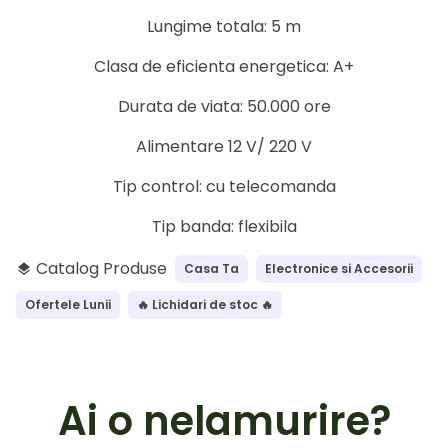
Lungime totala: 5 m
Clasa de eficienta energetica: A+
Durata de viata: 50.000 ore
Alimentare 12 V/ 220 V
Tip control: cu telecomanda
Tip banda: flexibila
Catalog Produse
Casa Ta
Electronice si Accesorii
layers
Ofertele Lunii
🔥 Lichidari de stoc 🔥
Ai o nelamurire?