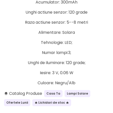
Acumulator: 300mAh
Unghi actiune senzor: 120 grade
Raza actiune senzor: 5--8 metri
Alimentare: Solara
Tehnologie: LED;
Numar lampi:3;
Unghi de iluminare: 120 grade;
Iesire: 3 V, 0.06 W
Culoare: Negru/Alb
Catalog Produse
Casa Ta
Lampi Solare
layers
Ofertele Lunii
🔥 Lichidari de stoc 🔥