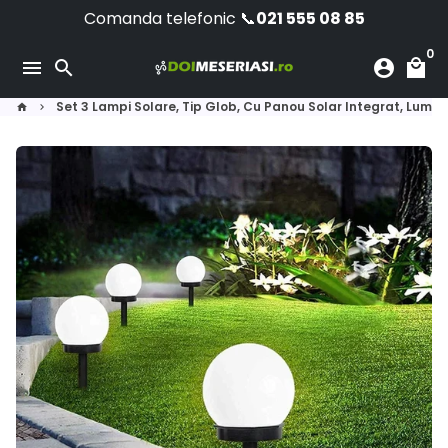
Skip
Comanda telefonic 📞
021 555 08 85
to
0
content
menu
search
account_circle
local_mall
Set 3 Lampi Solare, Tip Glob, Cu Panou Solar Integrat, Lumin
home
keyboard_arrow_right