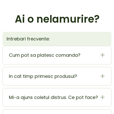
Ai o nelamurire?
Intrebari frecvente:
Cum pot sa platesc comanda?
Plata la livrare (ramburs) este cel mai sigur si
mai usor mod de plata. In acelasi timp poti
In cat timp primesc produsul?
achita si cu cardul si beneficiezi de o extra
reducere de 5% din totalul comenzii.
Produsul ajunge la tine in 1-2 zile lucratoare.
Mi-a ajuns coletul distrus. Ce pot face?
In momentul in care ai primit coletul lovit sau