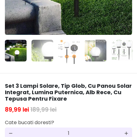
Set 3 Lampi Solare, Tip Glob, Cu Panou Solar
Integrat, Lumina Puternica, Alb Rece, Cu
Tepusa Pentru Fixare
89,99 lei
189,99 lei
Cate bucati doresti?
remove
add