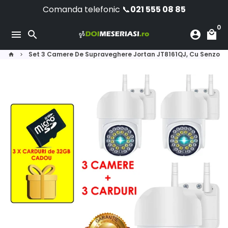
Skip
Comanda telefonic 📞
021 555 08 85
to
0
content
menu
search
account_circle
local_mall
Set 3 Camere De Supraveghere Jortan JT8161QJ, Cu Senzor de
home
keyboard_arrow_right