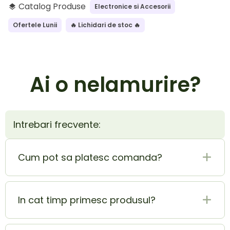
Catalog Produse
Electronice si Accesorii
layers
Ofertele Lunii
🔥 Lichidari de stoc 🔥
Ai o nelamurire?
Intrebari frecvente:
Cum pot sa platesc comanda?
Plata la livrare (ramburs) este cel mai sigur si
mai usor mod de plata. In acelasi timp poti
In cat timp primesc produsul?
achita si cu cardul si beneficiezi de o extra
reducere de 5% din totalul comenzii.
Produsul ajunge la tine in 1-2 zile lucratoare.