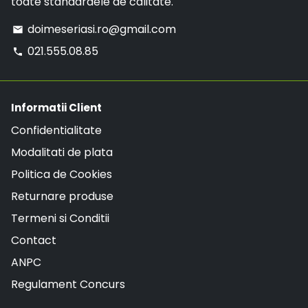
toate standardele de calitate.
doimeseriasi.ro@gmail.com
email
021.555.08.85
phone
Informatii Client
Confidentialitate
Modalitati de plata
Politica de Cookies
Returnare produse
Termeni si Conditii
Contact
ANPC
Regulament Concurs