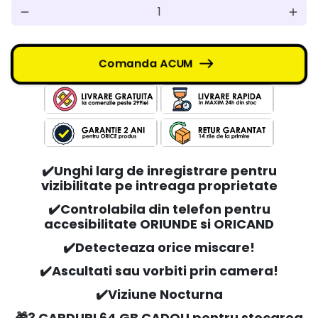
remove
add
Comanda ACUM
✔️Unghi larg de inregistrare pentru
vizibilitate pe intreaga proprietate
✔️Controlabila din telefon pentru
accesibilitate ORIUNDE si ORICAND
✔️
Detecteaza orice miscare!
✔️
Ascultati sau vorbiti prin camera!
✔️
Viziune Nocturna
🎁3 CARDURI 64 GB CADOU pentru stocarea