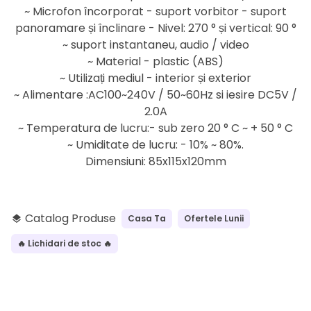
~ Microfon încorporat - suport vorbitor - suport
panoramare și înclinare - Nivel: 270 ° și vertical: 90 °
~ suport instantaneu, audio / video
~ Material - plastic (ABS)
~ Utilizați mediul - interior și exterior
~ Alimentare :AC100~240V / 50~60Hz si iesire DC5V /
2.0A
~ Temperatura de lucru:- sub zero 20 ° C ~ + 50 ° C
~ Umiditate de lucru: - 10% ~ 80%.
Dimensiuni: 85x115x120mm
Catalog Produse
Casa Ta
Ofertele Lunii
layers
🔥 Lichidari de stoc 🔥