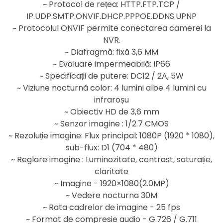
~ Protocol de rețea: HTTP.FTP.TCP /
IP.UDP.SMTP.ONVIF.DHCP.PPPOE.DDNS.UPNP
~ Protocolul ONVIF permite conectarea camerei la
NVR.
~ Diafragmă: fixă ​​3,6 MM
~ Evaluare impermeabilă: IP66
~ Specificații de putere: DC12 / 2A, 5W
~ Viziune nocturnă color: 4 lumini albe 4 lumini cu
infraroșu
~ Obiectiv HD de 3,6 mm
~ Senzor imagine : 1/2.7 CMOS
~ Rezoluție imagine: Flux principal: 1080P (1920 * 1080),
sub-flux: D1 (704 * 480)
~ Reglare imagine : Luminozitate, contrast, saturație,
claritate
~ Imagine - 1920×1080(2.0MP)
~ Vedere nocturna 30M
~ Rata cadrelor de imagine - 25 fps
~ Format de compresie audio - G.726 / G.711