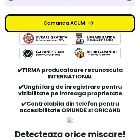
remove
add
Comanda ACUM
✔️FIRMA producatoare recunoscuta
INTERNATIONAL
✔️Unghi larg de inregistrare pentru
vizibilitate pe intreaga proprietate
✔️Controlabila din telefon pentru
accesibilitate ORIUNDE si ORICAND
Detecteaza orice miscare!