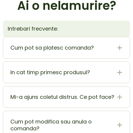
Ai o nelamurire?
Intrebari frecvente:
Cum pot sa platesc comanda?
Plata la livrare (ramburs) este cel mai sigur si
mai usor mod de plata. In acelasi timp poti
In cat timp primesc produsul?
achita si cu cardul si beneficiezi de o extra
reducere de 5% din totalul comenzii.
Produsul ajunge la tine in 1-2 zile lucratoare.
Mi-a ajuns coletul distrus. Ce pot face?
In momentul in care ai primit coletul lovit sau
deteriorat, contacteaza-ne pe adresa
Cum pot modifica sau anula o
doimeseriasi.ro@gmail.com cat mai rapid.
comanda?