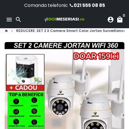
Skip
Comanda telefonic 📞
021 555 08 85
to
0
content
menu
search
account_circle
local_mall
REDUCERE: SET 2 X Camera Smart Color Jortan Surveillance2® W
home
keyboard_arrow_right