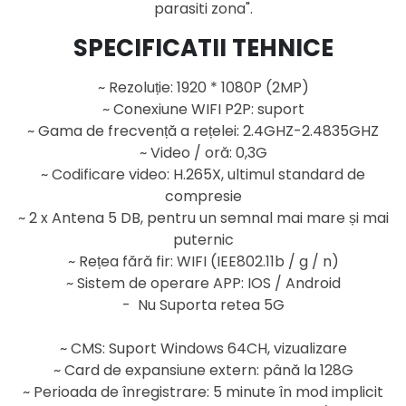
parasiti zona".
SPECIFICATII TEHNICE
~ Rezoluție: 1920 * 1080P (2MP)
~ Conexiune WIFI P2P: suport
~ Gama de frecvență a rețelei: 2.4GHZ-2.4835GHZ
~ Video / oră: 0,3G
~ Codificare video: H.265X, ultimul standard de
compresie
~ 2 x Antena 5 DB, pentru un semnal mai mare și mai
puternic
~ Rețea fără fir: WIFI (IEE802.11b / g / n)
~ Sistem de operare APP: IOS / Android
- Nu Suporta retea 5G
~ CMS: Suport Windows 64CH, vizualizare
~ Card de expansiune extern: până la 128G
~ Perioada de înregistrare: 5 minute în mod implicit