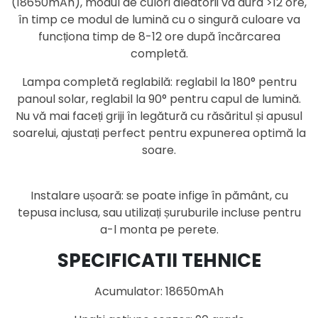
(18650mAh), modul de culori aleatorii va dura >12 ore,
în timp ce modul de lumină cu o singură culoare va
funcționa timp de 8-12 ore după încărcarea
completă.
Lampa completă reglabilă: reglabil la 180° pentru
panoul solar, reglabil la 90° pentru capul de lumină.
Nu vă mai faceți griji în legătură cu răsăritul și apusul
soarelui, ajustați perfect pentru expunerea optimă la
soare.
Instalare ușoară: se poate infige în pământ, cu
tepusa inclusa, sau utilizați șuruburile incluse pentru
a-l monta pe perete.
SPECIFICATII TEHNICE
Acumulator: 18650mAh