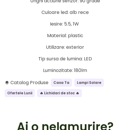
Unghi actiune senzor: 90 grade
Culoare led: alb rece
Iesire: 5.5, 1W
Material: plastic
Utilizare: exterior
Tip sursa de lumina: LED
Luminozitate: 180lm
Catalog Produse
Casa Ta
Lampi Solare
layers
Ofertele Lunii
🔥 Lichidari de stoc 🔥
Ai o nelamurire?