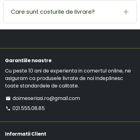
Pentru orice modificare vrei sa aduci comenzii
sa putem constanta paguba. DOAR solicitarile
tale sau pentru anularea acesteia,
primite pe aceasta adresa de email vor fi luate
Care sunt costurile de livrare?
contacteaza-ne pe adresa de E-mail
in considerare.
doimeseriasi.ro@gmail.com sau la numarul de
Costul de livrare este de 19.99 RON, insa daca ai
telefon:
021.555.08.85
.
o comanda mai mare de 299 RON, comanda va
avea LIVRARE GRATUITA.
Garantiile noastre
Cu peste 10 ani de experienta in comertul online, ne
asiguram ca produsele livrate de noi indeplinesc
toate standardele de calitate.
doimeseriasi.ro@gmail.com
email
021.555.08.85
phone
Informatii Client