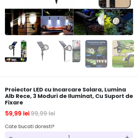
Proiector LED cu Incarcare Solara, Lumina
Alb Rece, 3 Moduri de Iluminat, Cu Suport de
Fixare
59,99 lei
99,99 lei
Cate bucati doresti?
remove
add