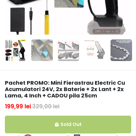
Pachet PROMO: Mini Fierastrau Electric Cu
Acumulatori 24V, 2x Baterie + 2x Lant + 2x
Lama, 4 Inch + CADOU pila 25cm
199,99 lei
329,00 lei
Sold Out
local_mall