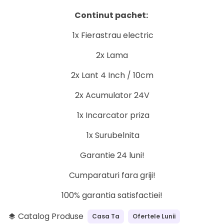
Continut pachet:
1x Fierastrau electric
2x Lama
2x Lant 4 Inch / 10cm
2x Acumulator 24V
1x Incarcator priza
1x Surubelnita
Garantie 24 luni!
Cumparaturi fara griji!
100% garantia satisfactiei!
Catalog Produse
Casa Ta
Ofertele Lunii
layers