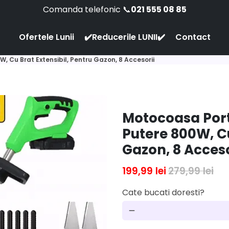
Comanda telefonic 📞
021 555 08 85
Ofertele Lunii
✔️Reducerile LUNII✔️
Contact
, Cu Brat Extensibil, Pentru Gazon, 8 Accesorii
Motocoasa Port
Putere 800W, Cu
Gazon, 8 Acceso
199,99 lei
279,99 lei
Cate bucati doresti?
remove