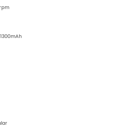
 rpm
1300mAh
lar