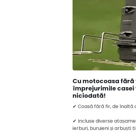
Cu motocoasa fără f
împrejurimile casei
niciodată!
✔ Coasă fără fir, de înaltă 
✔ Incluse diverse atașament
ierburi, buruieni și arbuști t