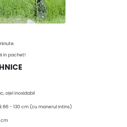
minute.
i in pachet!
EHNICE
c, oțel inoxidabil
:
86 - 130 cm (cu manerul intins)
5 cm