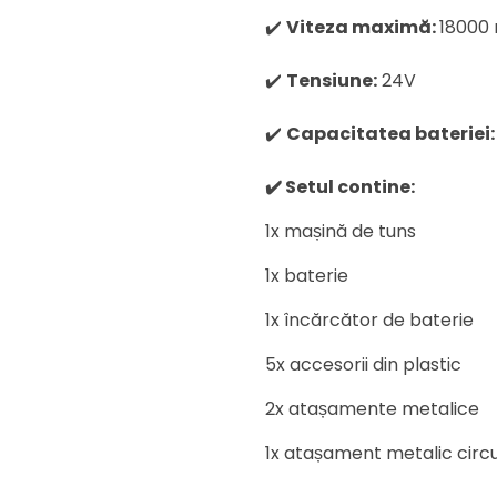
✔️
Viteza maximă:
18000
✔️
Tensiune:
24V
✔️
Capacitatea bateriei:
✔️ Setul contine:
1x mașină de tuns
1x baterie
1x încărcător de baterie
5x accesorii din plastic
2x atașamente metalice
1x atașament metalic circu