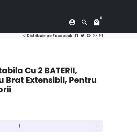
0
account_circle
search
local_mall
Distribuie pe Facebook
share
abila Cu 2 BATERII,
 Brat Extensibil, Pentru
rii
add