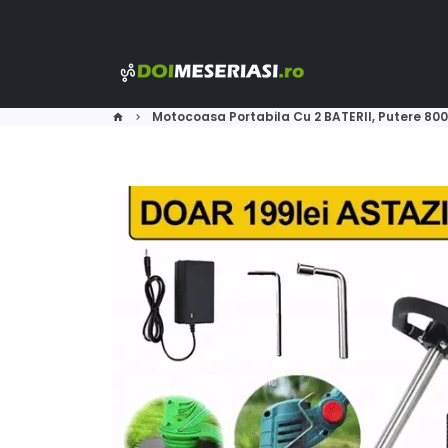
Skip
to
content
Motocoasa Portabila Cu 2 BATERII, Putere 800W
home
keyboard_arrow_right