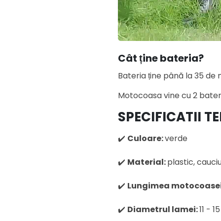
Cât ține bateria?
Bateria ține până la 35 de 
Motocoasa vine cu 2 bateri
SPECIFICATII T
✔️
Culoare:
verde
✔️
Material:
plastic, cauciu
✔️
Lungimea motocoasei
✔️
Diametrul lamei:
11 - 1