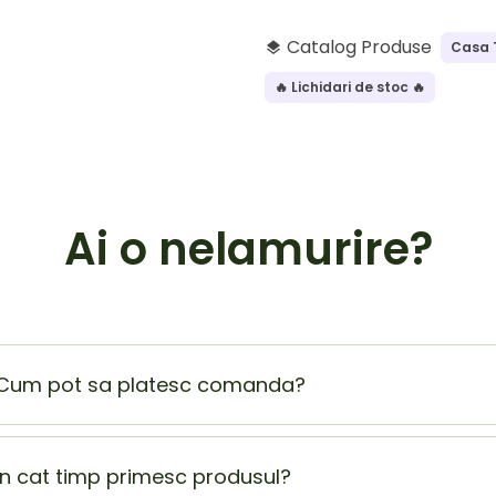
Catalog Produse
Casa 
layers
🔥 Lichidari de stoc 🔥
Ai o nelamurire?
Cum pot sa platesc comanda?
Plata la livrare (ramburs) este cel mai sigur si mai usor mod
beneficiezi de o extra reducere de 5% din totalul comenzii
In cat timp primesc produsul?