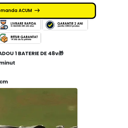
omanda ACUM
CADOU 1 BATERIE DE 48v🎁
 minut
5 cm