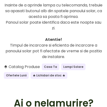
Inainte de a aprinde lampa cu telecomanda, trebuie
sa apasati butonul alb din spatele panoului solar, ca
acesta sa poata fi aprinsa.
Panoul solar poate identifica daca este noapte sau
zi.
Atentie!
Timpul de incarcare si eficienta de incarcare a
panoului solar pot fi afectate de vreme si de pozitia
de instalare.
Catalog Produse
Casa Ta
Lampi Solare
layers
Ofertele Lunii
🔥 Lichidari de stoc 🔥
Ai o nelamurire?