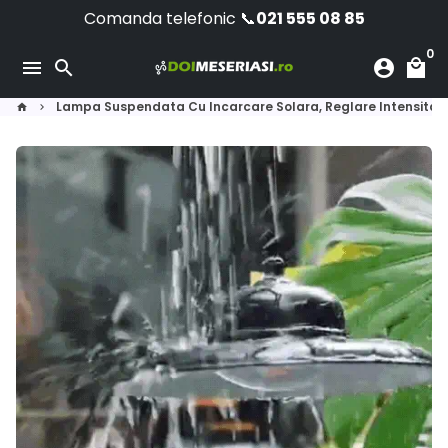
Skip
Comanda telefonic 📞
021 555 08 85
to
0
content
menu
search
account_circle
local_mall
Lampa Suspendata Cu Incarcare Solara, Reglare Intensitate
home
keyboard_arrow_right