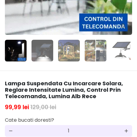
Lampa Suspendata Cu Incarcare Solara,
Reglare Intensitate Lumina, Control Prin
Telecomanda, Lumina Alb Rece
99,99 lei
129,00 lei
Cate bucati doresti?
remove
add