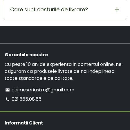
sa putem constanta paguba. DOAR solicitarile
tale sau pentru anularea acesteia,
primite pe aceasta adresa de email vor fi luate
Care sunt costurile de livrare?
contacteaza-ne pe adresa de E-mail
in considerare.
doimeseriasi.ro@gmail.com sau la numarul de
Costul de livrare este de 19.99 RON, insa daca ai
telefon:
021.555.08.85
.
o comanda mai mare de 299 RON, comanda va
avea LIVRARE GRATUITA.
Garantiile noastre
Cu peste 10 ani de experienta in comertul online, ne
asiguram ca produsele livrate de noi indeplinesc
toate standardele de calitate.
doimeseriasi.ro@gmail.com
email
021.555.08.85
phone
Informatii Client