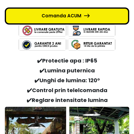
Comanda ACUM
✔️Protectie apa : IP65
✔️Lumina puternica
✔️
Unghi de lumina: 120°
✔️Control prin telelcomanda
✔️Reglare intensitate lumina