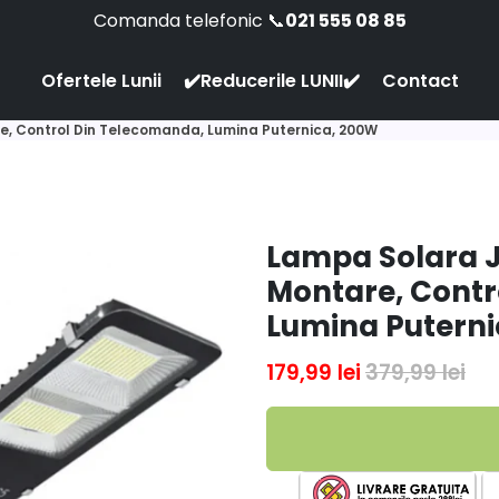
Comanda telefonic 📞
021 555 08 85
Ofertele Lunii
✔️Reducerile LUNII✔️
Contact
e, Control Din Telecomanda, Lumina Puternica, 200W
Lampa Solara J
Montare, Contr
Lumina Puterni
179,99 lei
379,99 lei