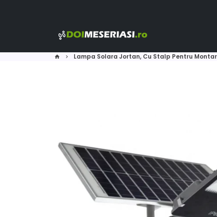
Skip
to
content
Lampa Solara Jortan, Cu Stalp Pentru Montar
home
keyboard_arrow_right