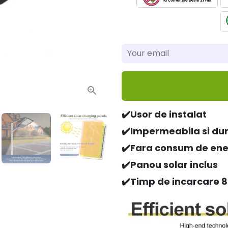
✔️Usor de instalat
✔️Impermeabila si du
✔️
Fara consum de eneg
✔️Panou solar inclus
✔️
Timp de incarcare 8