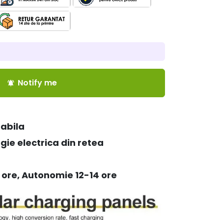
Notify me
notifications_active
rabila
ie electrica din retea
 ore, Autonomie 12-14 ore