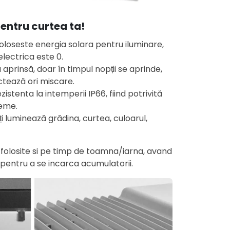
entru curtea ta!
oloseste energia solara pentru iluminare,
lectrica este 0.
a aprinsă, doar în timpul nopții se aprinde,
ctează ori miscare.
istenta la intemperii IP66, fiind potrivită
reme.
ți luminează grădina, curtea, culoarul,
i folosite si pe timp de toamna/iarna, avand
 pentru a se incarca acumulatorii.