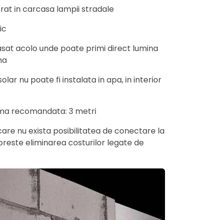
at in carcasa lampii stradale
ic
asat acolo unde poate primi direct lumina
ma
ar nu poate fi instalata in apa, in interior
ima recomandata: 3 metri
 care nu exista posibilitatea de conectare la
oreste eliminarea costurilor legate de