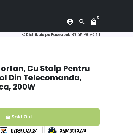
0
account_circle
search
local_mall
Distribuie pe Facebook
share
ortan, Cu Stalp Pentru
ol Din Telecomanda,
ca, 200W
Sold Out
local_mall