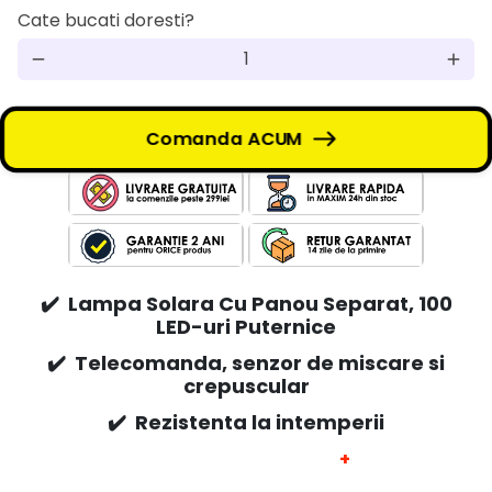
Cate bucati doresti?
remove
add
Comanda ACUM
✔️
Lampa Solara Cu Panou Separat, 100
LED-uri Puternice
✔️
Telecomanda, senzor de miscare si
crepuscular
✔️
Rezistenta la intemperii
+