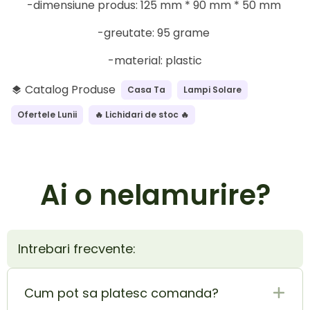
-dimensiune produs: 125 mm * 90 mm * 50 mm
-greutate: 95 grame
-material: plastic
Catalog Produse
Casa Ta
Lampi Solare
layers
Ofertele Lunii
🔥 Lichidari de stoc 🔥
Ai o nelamurire?
Intrebari frecvente:
Cum pot sa platesc comanda?