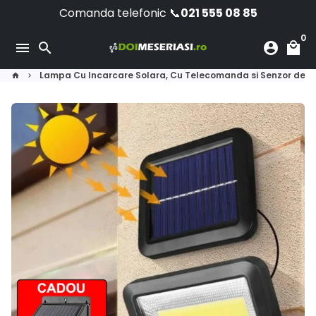
Skip
Comanda telefonic 📞
021 555 08 85
to
0
content
menu
search
account_circle
local_mall
Lampa Cu Incarcare Solara, Cu Telecomanda si Senzor de Mi
home
keyboard_arrow_right