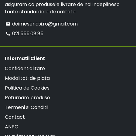
asiguram ca produsele livrate de noi indeplinesc
toate standardele de calitate.
doimeseriasi.ro@gmail.com
email
021.555.08.85
phone
Informatii Client
Confidentialitate
Modalitati de plata
Politica de Cookies
Returnare produse
Termeni si Conditii
Contact
ANPC