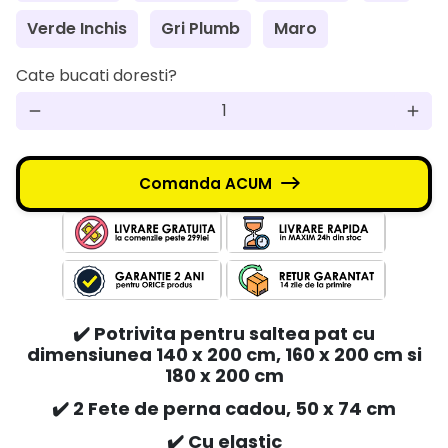
Verde Inchis
Gri Plumb
Maro
Cate bucati doresti?
remove
add
Comanda ACUM
✔️ Potrivita pentru saltea pat cu
dimensiunea 140 x 200 cm, 160 x 200 cm si
180 x 200 cm
✔️ 2 Fete de perna cadou, 50 x 74 cm
✔️ Cu elastic