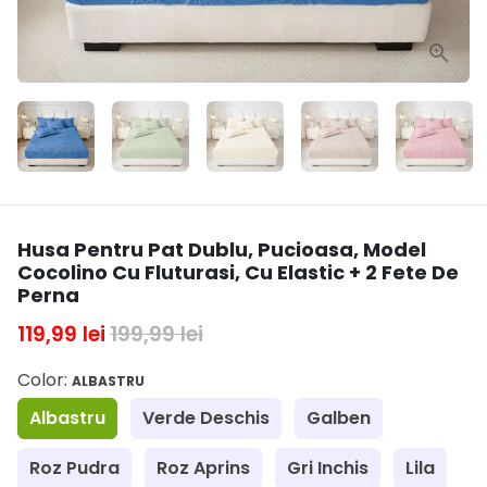
Husa Pentru Pat Dublu, Pucioasa, Model
Cocolino Cu Fluturasi, Cu Elastic + 2 Fete De
Perna
119,99 lei
199,99 lei
Color:
ALBASTRU
Albastru
Verde Deschis
Galben
Roz Pudra
Roz Aprins
Gri Inchis
Lila