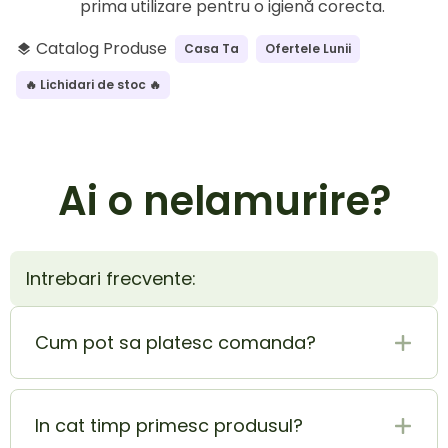
prima utilizare pentru o igienă corecta.
Catalog Produse
Casa Ta
Ofertele Lunii
layers
🔥 Lichidari de stoc 🔥
Ai o nelamurire?
Intrebari frecvente:
Cum pot sa platesc comanda?
Plata la livrare (ramburs) este cel mai sigur si
mai usor mod de plata. In acelasi timp poti
In cat timp primesc produsul?
achita si cu cardul si beneficiezi de o extra