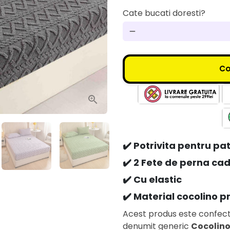
Cate bucati doresti?
remove
C
✔️ Potrivita pentru pa
✔️ 2 Fete de perna ca
✔️ Cu elastic
✔️ Material cocolino
Acest produs este confecti
denumit generic
Cocolino