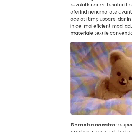
revolutionar cu tesaturi fi
oferind nenumarate avantaje
acelasi timp usoare, dar in
in cel mai eficient mod, ad
materiale textile conventi
Garantia noastra:
respec
produsul nu se va deterior