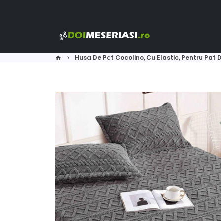
Skip
to
content
Husa De Pat Cocolino, Cu Elastic, Pentru Pat
home
keyboard_arrow_right