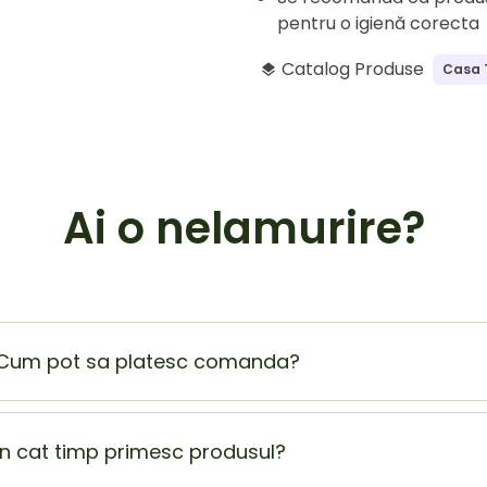
pentru o igienă corecta
Catalog Produse
Casa 
layers
Ai o nelamurire?
Cum pot sa platesc comanda?
Plata la livrare (ramburs) este cel mai sigur si mai usor mod
beneficiezi de o extra reducere de 5% din totalul comenzii
In cat timp primesc produsul?