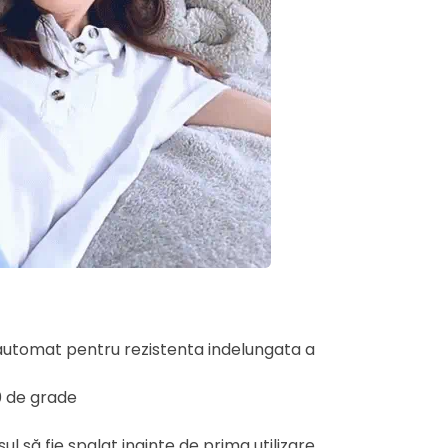
 automat pentru rezistenta indelungata a
0 de grade
 să fie spalat inainte de prima utilizare