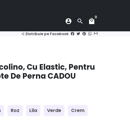
0
account_circle
search
local_mall
Distribuie pe Facebook
share
olino, Cu Elastic, Pentru
Fete De Perna CADOU
s
Roz
Lila
Verde
Crem