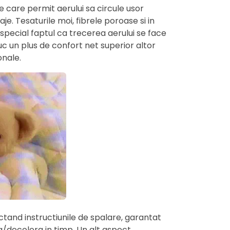
ne care permit aerului sa circule usor
. Tesaturile moi, fibrele poroase si in
 special faptul ca trecerea aerului se face
uc un plus de confort net superior altor
onale.
tand instructiunile de spalare, garantat
a/decolora in timp. Un alt aspect