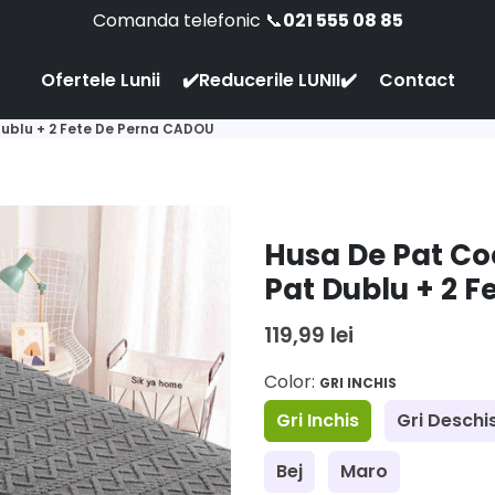
Comanda telefonic 📞
021 555 08 85
Ofertele Lunii
✔️Reducerile LUNII✔️
Contact
 Dublu + 2 Fete De Perna CADOU
Husa De Pat Coc
Pat Dublu + 2 
119,99 lei
Color:
GRI INCHIS
Gri Inchis
Gri Deschi
Bej
Maro