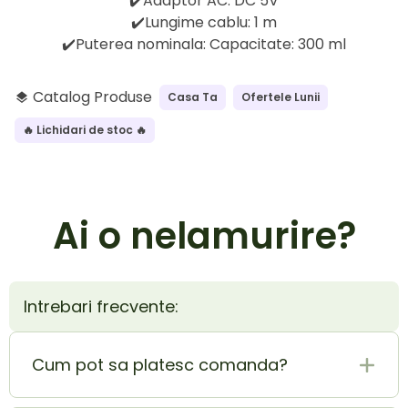
✔️Adaptor AC: DC 5V
✔️Lungime cablu: 1 m
✔️Puterea nominala: Capacitate: 300 ml
Catalog Produse
Casa Ta
Ofertele Lunii
layers
🔥 Lichidari de stoc 🔥
Ai o nelamurire?
Intrebari frecvente:
Cum pot sa platesc comanda?