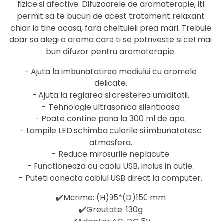
fizice si afective. Difuzoarele de aromaterapie, iti
permit sa te bucuri de acest tratament relaxant
chiar la tine acasa, fara cheltuieli prea mari. Trebuie
doar sa alegi o aroma care ti se potriveste si cel mai
bun difuzor pentru aromaterapie.
- Ajuta la imbunatatirea mediului cu aromele
delicate.
- Ajuta la reglarea si cresterea umiditatii.
- Tehnologie ultrasonica silentioasa
- Poate contine pana la 300 ml de apa.
- Lampile LED schimba culorile si imbunatatesc
atmosfera.
- Reduce mirosurile neplacute
- Functioneaza cu cablu USB, inclus in cutie.
- Puteti conecta cablul USB direct la computer.
✔️Marime: (H)95*(D)150 mm
✔️Greutate: 130g