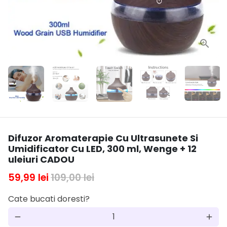
Difuzor Aromaterapie Cu Ultrasunete Si
Umidificator Cu LED, 300 ml, Wenge + 12
uleiuri CADOU
59,99 lei
109,00 lei
Cate bucati doresti?
remove
add