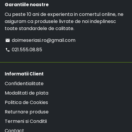
Garantiile noastre
Cu peste 10 ani de experienta in comertul online, ne
asiguram ca produsele livrate de noi indeplinesc
toate standardele de calitate.
doimeseriasi.ro@gmail.com
email
021.555.08.85
phone
Informatii Client
Confidentialitate
Modalitati de plata
Politica de Cookies
Returnare produse
Termeni si Conditii
Contact