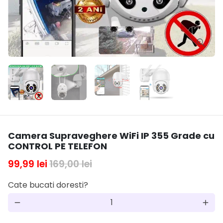
Camera Supraveghere WiFi IP 355 Grade cu
CONTROL PE TELEFON
99,99 lei
169,00 lei
Cate bucati doresti?
remove
add