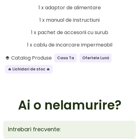
1 x adaptor de alimentare
1 x manual de instructiuni
1 x pachet de accesorii cu surub
1 x cablu de incarcare impermeabil
Catalog Produse
Casa Ta
Ofertele Lunii
layers
🔥 Lichidari de stoc 🔥
Ai o nelamurire?
Intrebari frecvente: