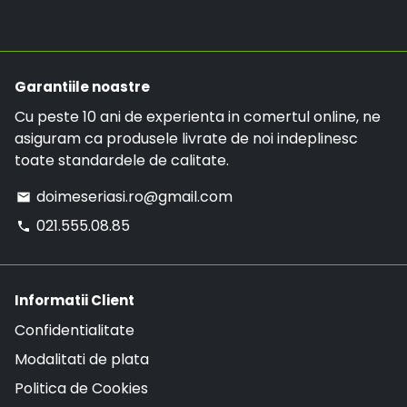
telefon:
021.555.08.85
.
o comanda mai mare de 299 RON, comanda va
avea LIVRARE GRATUITA.
Garantiile noastre
Cu peste 10 ani de experienta in comertul online, ne
asiguram ca produsele livrate de noi indeplinesc
toate standardele de calitate.
doimeseriasi.ro@gmail.com
email
021.555.08.85
phone
Informatii Client
Confidentialitate
Modalitati de plata
Politica de Cookies