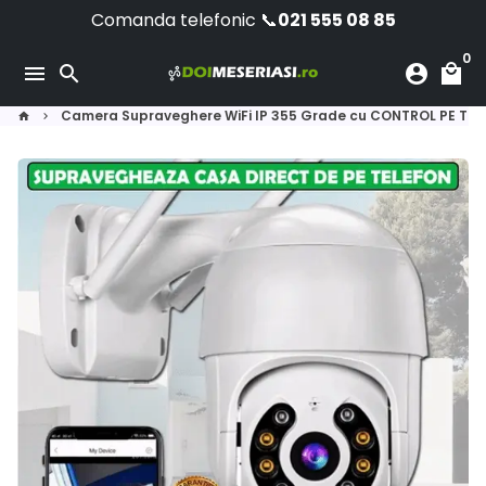
Skip
Comanda telefonic 📞
021 555 08 85
to
0
content
menu
search
account_circle
local_mall
Camera Supraveghere WiFi IP 355 Grade cu CONTROL PE TE
home
keyboard_arrow_right