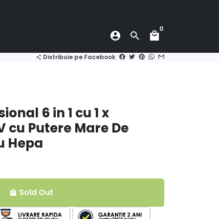
0
account_circle
search
local_mall
Distribuie pe Facebook
share
ional 6 in 1 cu 1 x
 cu Putere Mare De
ru Hepa
Sold Out
local_mall