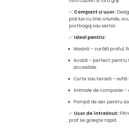
fără cabluri și fără griji.
✅
Compact și ușor:
Desig
poți lua cu tine oriunde, oc
portbagaj sau sertar.
✅
Ideal pentru:
Mașină – curăță praful, fir
Acasă – perfect pentru ta
accesibile.
Curte sau terasă – suflă 
Animale de companie – cu
Pompă de aer pentru salt
✅
Ușor de întreținut:
Filt
praf se goleşte rapid.