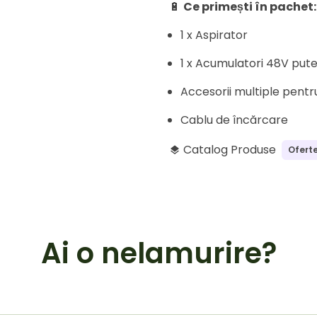
🔋
Ce primești în pachet:
1 x Aspirator
1 x Acumulatori 48V puter
Accesorii multiple pentru
Cablu de încărcare
Catalog Produse
Oferte
layers
Ai o nelamurire?