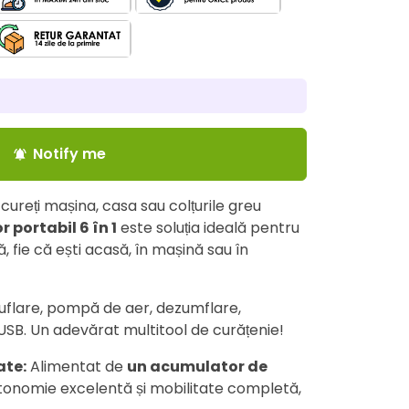
Notify me
notifications_active
ureți mașina, casa sau colțurile greu
r portabil 6 în 1
este soluția ideală pentru
ă, fie că ești acasă, în mașină sau în
suflare, pompă de aer, dezumflare,
 USB. Un adevărat multitool de curățenie!
ate:
Alimentat de
un acumulator de
autonomie excelentă și mobilitate completă,