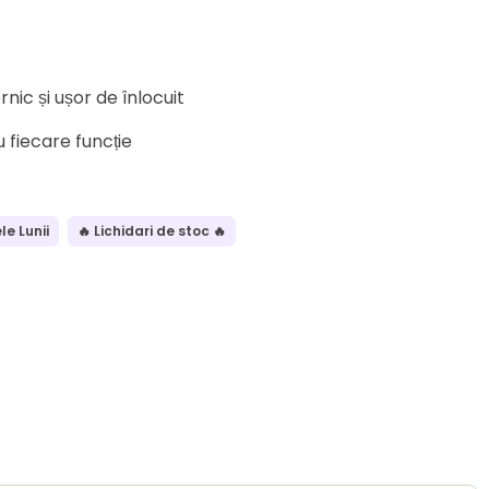
nic și ușor de înlocuit
 fiecare funcție
le Lunii
🔥 Lichidari de stoc 🔥