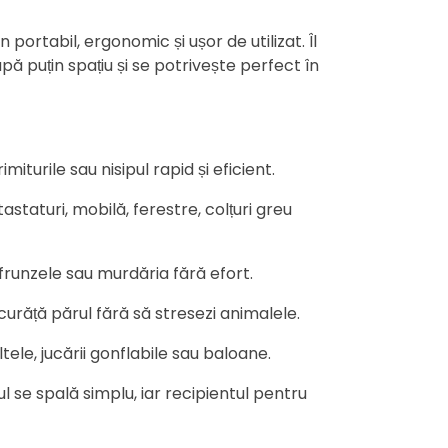
n portabil, ergonomic și ușor de utilizat. Îl
upă puțin spațiu și se potrivește perfect în
imiturile sau nisipul rapid și eficient.
staturi, mobilă, ferestre, colțuri greu
frunzele sau murdăria fără efort.
răță părul fără să stresezi animalele.
ele, jucării gonflabile sau baloane.
rul se spală simplu, iar recipientul pentru