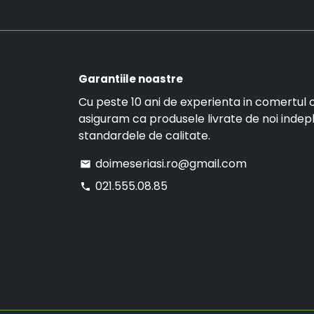
Garantiile noastre
Cu peste 10 ani de experienta in comertul o
asiguram ca produsele livrate de noi indep
standardele de calitate.
doimeseriasi.ro@gmail.com
email
021.555.08.85
phone