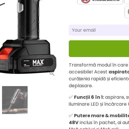
Transformă modul în care c
accesibile! Acest
aspirato
curățenia rapidă și eficient
deplasare.
✅
Funcții 6 în 1:
aspirare, 
iluminare LED și încărcare
✅
Putere mare & mobilit
48V
inclus în pachet, ai 