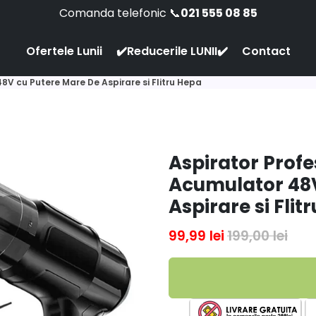
Comanda telefonic 📞
021 555 08 85
Ofertele Lunii
✔️Reducerile LUNII✔️
Contact
 48V cu Putere Mare De Aspirare si Flitru Hepa
Aspirator Profes
Acumulator 48V
Aspirare si Flit
99,99 lei
199,00 lei