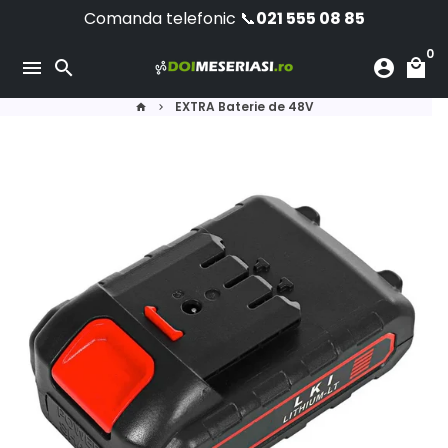
Skip
Comanda telefonic 📞
021 555 08 85
to
0
content
menu
search
account_circle
local_mall
EXTRA Baterie de 48V
home
keyboard_arrow_right