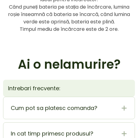
Când puneți bateria pe stația de încărcare, lumina
roșie înseamnă că bateria se încarcă, când lumina
verde este aprinsă, bateria este plină.
Timpul mediu de încărcare este de 2 ore.
Ai o nelamurire?
Intrebari frecvente:
Cum pot sa platesc comanda?
Plata la livrare (ramburs) este cel mai sigur si
mai usor mod de plata. In acelasi timp poti
In cat timp primesc produsul?