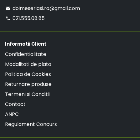
doimeseriasi.ro@gmail.com
email
021.555.08.85
phone
Informatii Client
Confidentialitate
Modalitati de plata
Politica de Cookies
Returnare produse
Termeni si Conditii
Contact
ANPC
Regulament Concurs