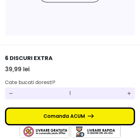
6 DISCURI EXTRA
39,99 lei
Cate bucati doresti?
remove
add
Comanda ACUM