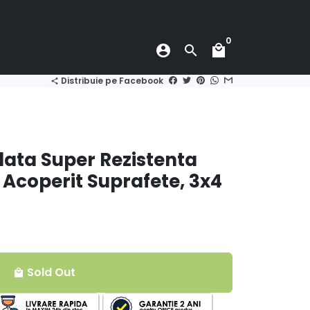
0
account_circle
search
local_mall
Distribuie pe Facebook
share
lata Super Rezistenta
i Acoperit Suprafete, 3x4
Sold Out
local_mall