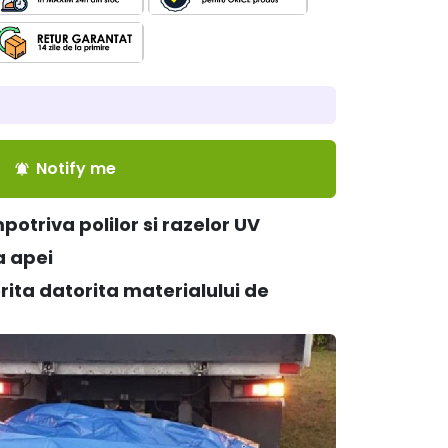
Notify me
notifications_active
potriva polilor si razelor UV
a apei
rita datorita materialului de