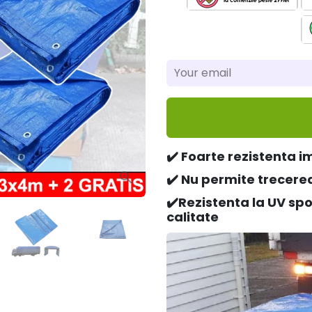
✔️ Foarte rezistenta im
✔️
Nu permite trecere
✔️
Rezistenta la UV spo
calitate