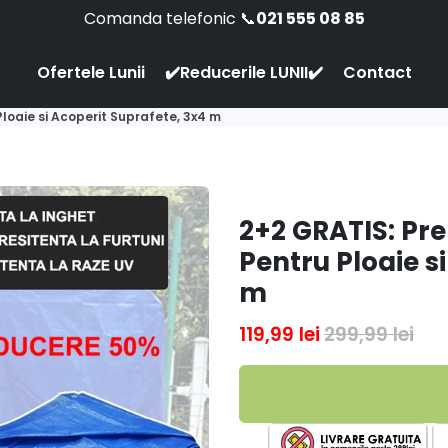
Comanda telefonic 📞
021 555 08 85
Ofertele Lunii
✔️Reducerile LUNII✔️
Contact
loaie si Acoperit Suprafete, 3x4 m
2+2 GRATIS: Pre
Pentru Ploaie s
m
119,99 lei
299,99 lei