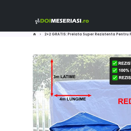
Skip
to
content
2+2 GRATIS: Prelata Super Rezistenta Pentru P
home
keyboard_arrow_right