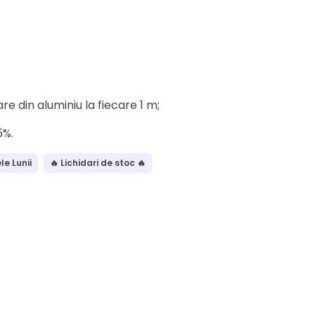
re din aluminiu la fiecare 1 m;
5%.
le Lunii
🔥 Lichidari de stoc 🔥