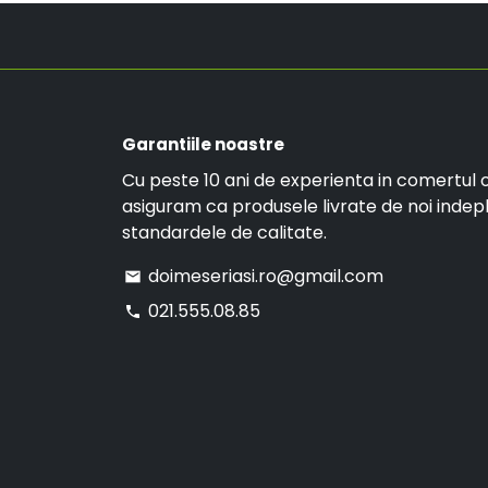
Garantiile noastre
Cu peste 10 ani de experienta in comertul o
asiguram ca produsele livrate de noi indep
standardele de calitate.
doimeseriasi.ro@gmail.com
email
021.555.08.85
phone