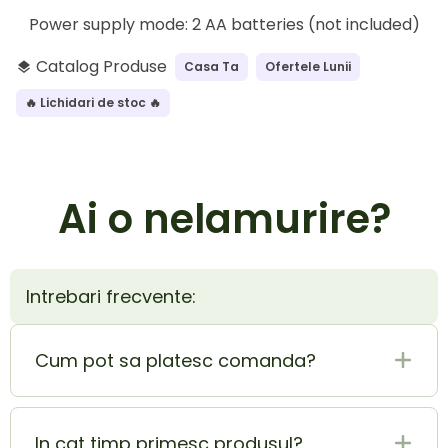
Power supply mode: 2 AA batteries (not included)
Catalog Produse
Casa Ta
Ofertele Lunii
layers
🔥 Lichidari de stoc 🔥
Ai o nelamurire?
Intrebari frecvente:
Cum pot sa platesc comanda?
Plata la livrare (ramburs) este cel mai sigur si
mai usor mod de plata. In acelasi timp poti
In cat timp primesc produsul?