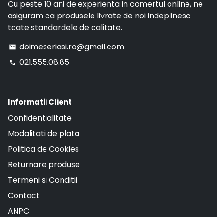
Cu peste 10 ani de experienta in comertul online, ne
asiguram ca produsele livrate de noi indeplinesc
toate standardele de calitate.
doimeseriasi.ro@gmail.com
email
021.555.08.85
phone
Informatii Client
Confidentialitate
Modalitati de plata
Politica de Cookies
Returnare produse
Termeni si Conditii
Contact
ANPC