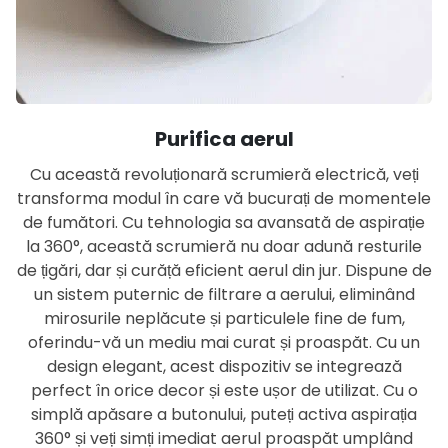
Purifica aerul
Cu această revoluționară scrumieră electrică, veți
transforma modul în care vă bucurați de momentele
de fumători. Cu tehnologia sa avansată de aspirație
la 360°, această scrumieră nu doar adună resturile
de țigări, dar și curăță eficient aerul din jur. Dispune de
un sistem puternic de filtrare a aerului, eliminând
mirosurile neplăcute și particulele fine de fum,
oferindu-vă un mediu mai curat și proaspăt. Cu un
design elegant, acest dispozitiv se integrează
perfect în orice decor și este ușor de utilizat. Cu o
simplă apăsare a butonului, puteți activa aspirația
360° și veți simți imediat aerul proaspăt umplând