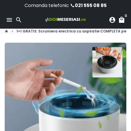
Skip
Comanda telefonic 📞
021 555 08 85
to
0
content
menu
search
account_circle
local_mall
1+1 GRATIS: Scrumiera electrica cu aspiratie COMPLETA pent
home
keyboard_arrow_right